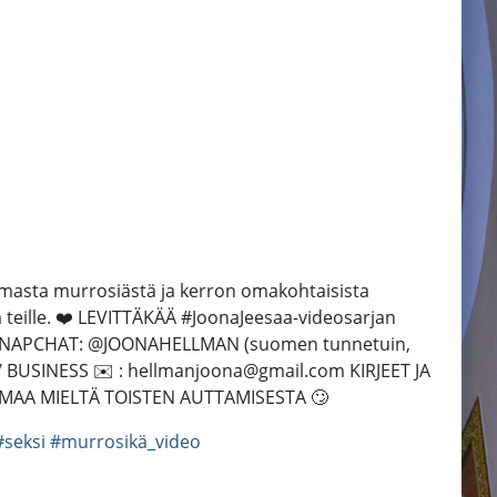
masta murrosiästä ja kerron omakohtaisista
 teille. ❤️ LEVITTÄKÄÄ #JoonaJeesaa-videosarjan
 SNAPCHAT: @JOONAHELLMAN (suomen tunnetuin,
/ BUSINESS ✉️ : hellmanjoona@gmail.com KIRJEET JA
SAMAA MIELTÄ TOISTEN AUTTAMISESTA 🙄
#seksi
#murrosikä_video