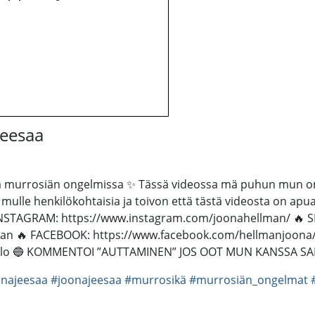
eesaa
eitä murrosiän ongelmissa ✨ Tässä videossa mä puhun mun o
lle henkilökohtaisia ja toivon että tästä videosta on apua
INSTAGRAM: https://www.instagram.com/joonahellman/ 
llman 🔥 FACEBOOK: https://www.facebook.com/hellmanjoona
00 Salo 🔵 KOMMENTOI ”AUTTAMINEN” JOS OOT MUN KANSSA 
onajeesaa
#joonajeesaa
#murrosikä
#murrosiän_ongelmat