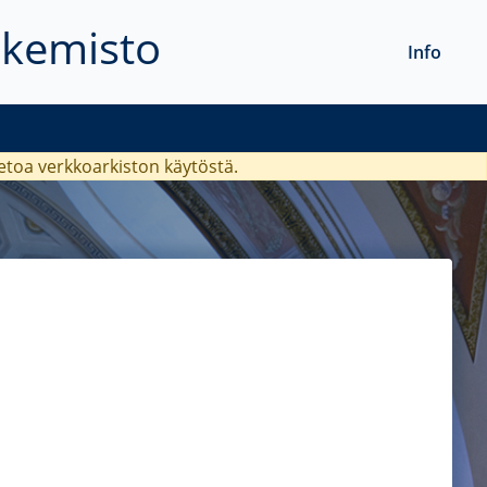
akemisto
Info
ietoa verkkoarkiston käytöstä.