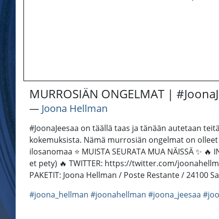
MURROSIÄN ONGELMAT | #JoonaJ
―
Joona Hellman
#JoonaJeesaa on täällä taas ja tänään autetaan t
kokemuksista. Nämä murrosiän ongelmat on olleet mu
ilosanomaa ⭐️ MUISTA SEURATA MUA NÄISSÄ ✨ 🔥 
et pety) 🔥 TWITTER: https://twitter.com/joonahe
PAKETIT: Joona Hellman / Poste Restante / 241
#joona_hellman
#joonahellman
#joona_jeesaa
#jo