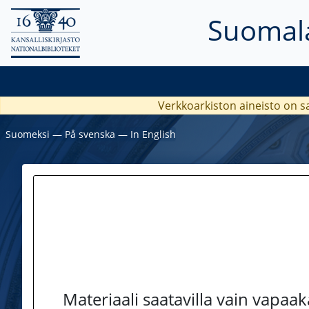
Suomala
Verkkoarkiston aineisto on s
Suomeksi
―
På svenska
―
In English
Materiaali saatavilla vain vapaa