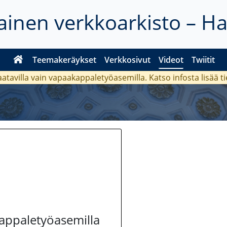
inen verkkoarkisto – H
Teemakeräykset
Verkkosivut
Videot
Twiitit
aatavilla vain vapaakappaletyöasemilla. Katso
infosta
lisää t
kappaletyöasemilla