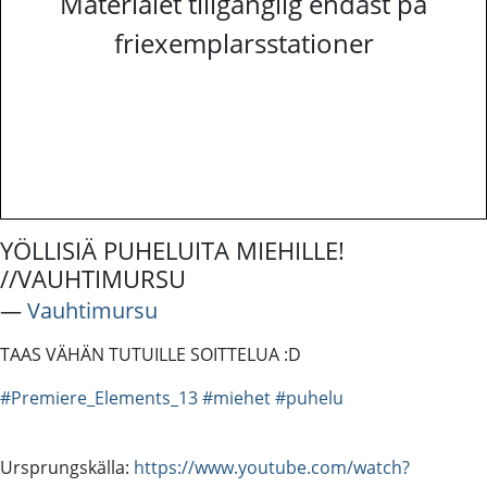
Materialet tillgänglig endast på
friexemplarsstationer
YÖLLISIÄ PUHELUITA MIEHILLE!
//VAUHTIMURSU
―
Vauhtimursu
TAAS VÄHÄN TUTUILLE SOITTELUA :D
#Premiere_Elements_13
#miehet
#puhelu
Ursprungskälla:
https://www.youtube.com/watch?