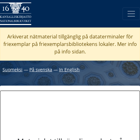
Arkiverat nätmaterial tillgänglig på dataterminaler för
friexemplar på friexemplarsbibliotekens lokaler. Mer info
på info sidan.
Suomeksi
―
På svenska
―
In English