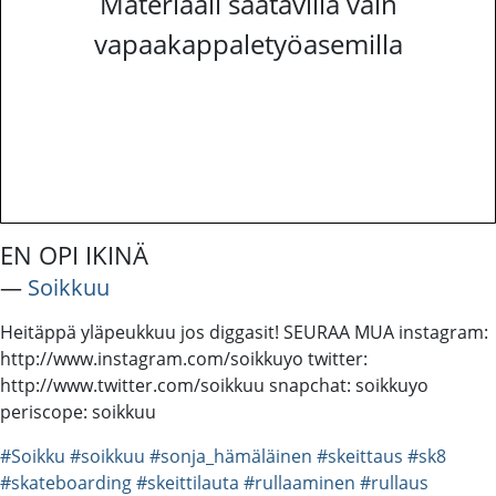
Materiaali saatavilla vain
vapaakappaletyöasemilla
EN OPI IKINÄ
―
Soikkuu
Heitäppä yläpeukkuu jos diggasit! SEURAA MUA instagram:
http://www.instagram.com/soikkuyo twitter:
http://www.twitter.com/soikkuu snapchat: soikkuyo
periscope: soikkuu
#Soikku
#soikkuu
#sonja_hämäläinen
#skeittaus
#sk8
#skateboarding
#skeittilauta
#rullaaminen
#rullaus