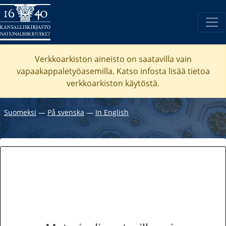
Verkkoarkiston aineisto on saatavilla vain
vapaakappaletyöasemilla. Katso
infosta
lisää tietoa
verkkoarkiston käytöstä.
Suomeksi
―
På svenska
―
In English