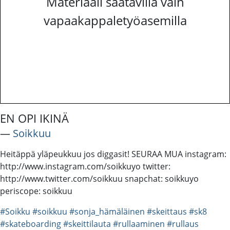
Materiaali saatavilla vain
vapaakappaletyöasemilla
EN OPI IKINÄ
―
Soikkuu
Heitäppä yläpeukkuu jos diggasit! SEURAA MUA instagram:
http://www.instagram.com/soikkuyo twitter:
http://www.twitter.com/soikkuu snapchat: soikkuyo
periscope: soikkuu
#Soikku
#soikkuu
#sonja_hämäläinen
#skeittaus
#sk8
#skateboarding
#skeittilauta
#rullaaminen
#rullaus