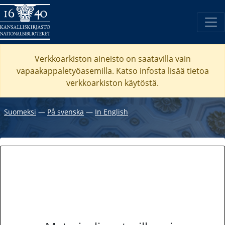
Verkkoarkiston aineisto on saatavilla vain
vapaakappaletyöasemilla. Katso
infosta
lisää tietoa
verkkoarkiston käytöstä.
Suomeksi
―
På svenska
―
In English