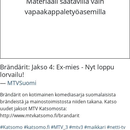
Materiaali saatavilla vain
vapaakappaletyöasemilla
Brändärit: Jakso 4: Ex-mies - Nyt loppu
lorvailu!
―
MTVSuomi
Brändärit on kotimainen komediasarja suomalaisista
brändeistä ja mainostoimistosta niiden takana. Katso
uudet jaksot MTV Katsomosta:
http://www.mtvkatsomo.fi/brandarit
#Katsomo
#katsomo.fi
#MTV_3
#mtv3
#maikkari
#netti-tv