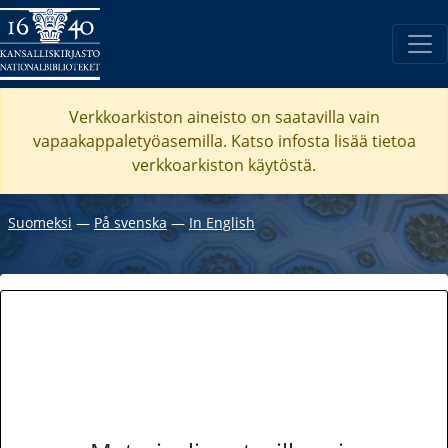
Verkkoarkiston aineisto on saatavilla vain
vapaakappaletyöasemilla. Katso
infosta
lisää tietoa
verkkoarkiston käytöstä.
Suomeksi
―
På svenska
―
In English