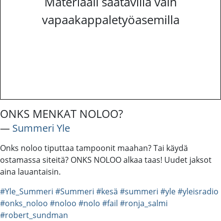
Materiaali saatavilla vain
vapaakappaletyöasemilla
ONKS MENKAT NOLOO?
―
Summeri Yle
Onks noloo tiputtaa tampoonit maahan? Tai käydä
ostamassa siteitä? ONKS NOLOO alkaa taas! Uudet jaksot
aina lauantaisin.
#Yle_Summeri
#Summeri
#kesä
#summeri
#yle
#yleisradio
#onks_noloo
#noloo
#nolo
#fail
#ronja_salmi
#robert_sundman