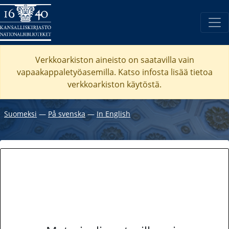
Verkkoarkiston aineisto on saatavilla vain
vapaakappaletyöasemilla. Katso
infosta
lisää tietoa
verkkoarkiston käytöstä.
Suomeksi
―
På svenska
―
In English