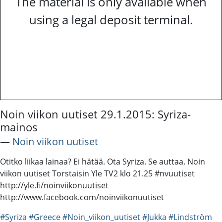
The material is only available when
using a legal deposit terminal.
Noin viikon uutiset 29.1.2015: Syriza-
mainos
―
Noin viikon uutiset
Otitko liikaa lainaa? Ei hätää. Ota Syriza. Se auttaa. Noin
viikon uutiset Torstaisin Yle TV2 klo 21.25 #nvuutiset
http://yle.fi/noinviikonuutiset
http://www.facebook.com/noinviikonuutiset
#Syriza
#Greece
#Noin_viikon_uutiset
#Jukka
#Lindström