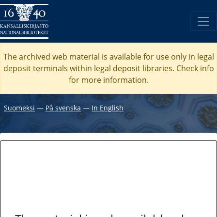
The archived web material is available for use only in legal
deposit terminals within legal deposit libraries. Check
info
for more information.
Suomeksi
―
På svenska
―
In English