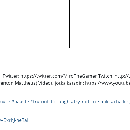
ava! Twitter: https://twitter.com/MiroTheGamer Twitch: http
 Brenton Mattheus) Videot, jotka katsoin: https://www.you
myile
#haaste
#try_not_to_laugh
#try_not_to_smile
#challen
=BxrhJ-neTaI