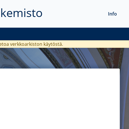
akemisto
Info
ietoa verkkoarkiston käytöstä.