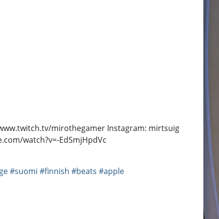
://www.twitch.tv/mirothegamer Instagram: mirtsuig
tube.com/watch?v=-EdSmjHpdVc
ge
#suomi
#finnish
#beats
#apple