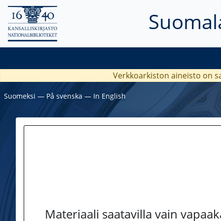
Suomala
Verkkoarkiston aineisto on s
Suomeksi
―
På svenska
―
In English
Materiaali saatavilla vain vapaa