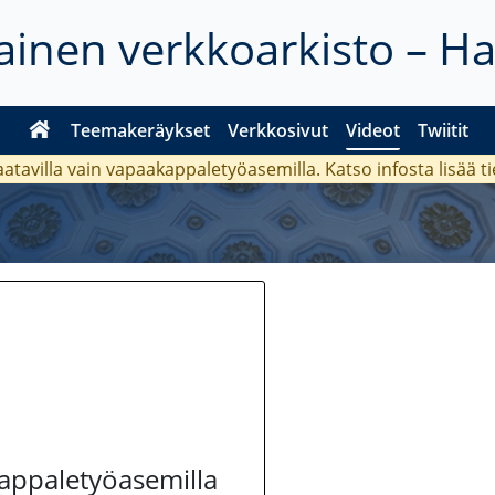
inen verkkoarkisto – H
Teemakeräykset
Verkkosivut
Videot
Twiitit
aatavilla vain vapaakappaletyöasemilla. Katso
infosta
lisää t
kappaletyöasemilla