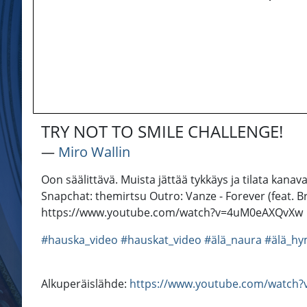
TRY NOT TO SMILE CHALLENGE!
―
Miro Wallin
Oon säälittävä. Muista jättää tykkäys ja tilata kan
Snapchat: themirtsu Outro: Vanze - Forever (feat.
https://www.youtube.com/watch?v=4uM0eAXQvXw
#hauska_video
#hauskat_video
#älä_naura
#älä_hy
Alkuperäislähde:
https://www.youtube.com/watch?v