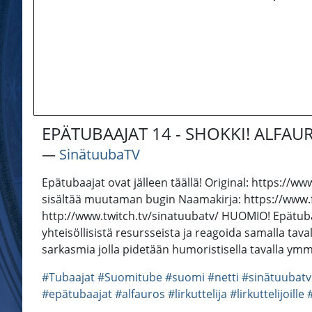
EPÄTUBAAJAT 14 - SHOKKI! ALFA
―
SinätuubaTV
Epätubaajat ovat jälleen täällä! Original: https
sisältää muutaman bugin Naamakirja: https://www.
http://www.twitch.tv/sinatuubatv/ HUOMIO! Epätubaa
yhteisöllisistä resursseista ja reagoida samalla tava
sarkasmia jolla pidetään humoristisella tavalla ymm
#Tubaajat
#Suomitube
#suomi
#netti
#sinätuubatv
#epätubaajat
#alfauros
#lirkuttelija
#lirkuttelijoille