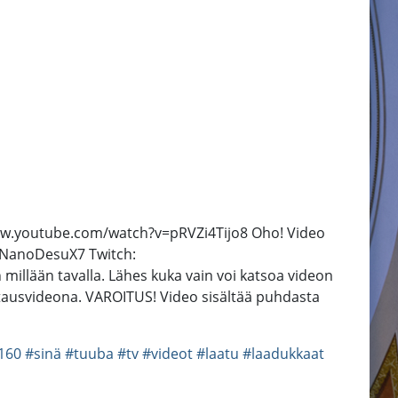
www.youtube.com/watch?v=pRVZi4Tijo8 Oho! Video
m/NanoDesuX7 Twitch:
illään tavalla. Lähes kuka vain voi katsoa videon
 vastausvideona. VAROITUS! Video sisältää puhdasta
160
#sinä
#tuuba
#tv
#videot
#laatu
#laadukkaat