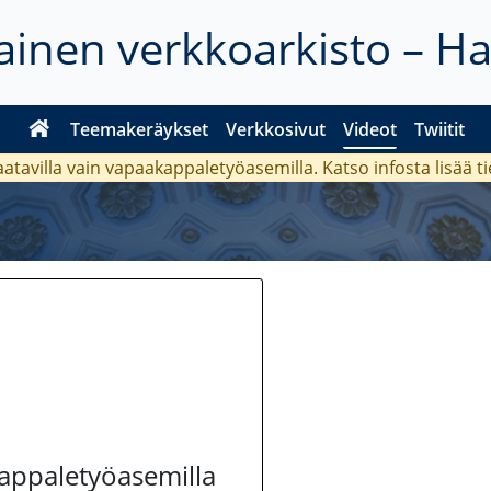
inen verkkoarkisto – H
Teemakeräykset
Verkkosivut
Videot
Twiitit
aatavilla vain vapaakappaletyöasemilla. Katso
infosta
lisää t
kappaletyöasemilla