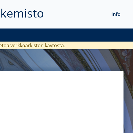
akemisto
Info
ietoa verkkoarkiston käytöstä.