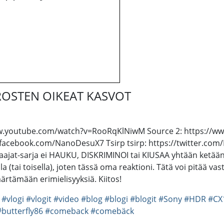
UROSTEN OIKEAT KASVOT
://www.youtube.com/watch?v=RooRqKlNiwM Source 2: https://
facebook.com/NanoDesuX7 Tsirp tsirp: https://twitter.co
jat-sarja ei HAUKU, DISKRIMINOI tai KIUSAA yhtään ketään m
lla (tai toisella), joten tässä oma reaktioni. Tätä voi pitää
ärtämään erimielisyyksiä. Kiitos!
#vlogi
#vlogit
#video
#blog
#blogi
#blogit
#Sony
#HDR
#CX
#butterfly86
#comeback
#comebäck