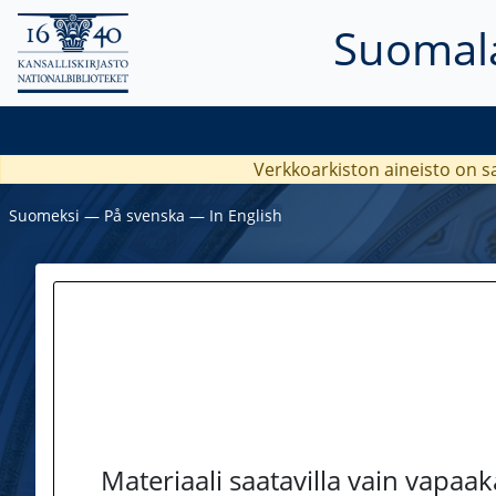
Suomala
Verkkoarkiston aineisto on s
Suomeksi
―
På svenska
―
In English
Materiaali saatavilla vain vapaa