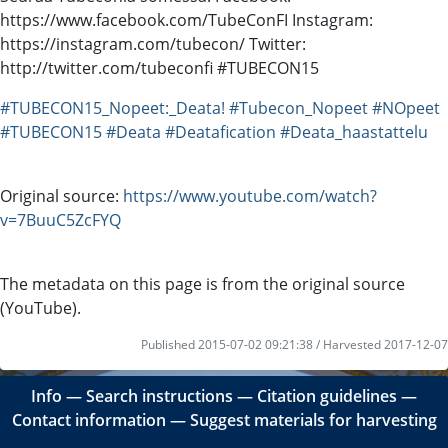
https://www.facebook.com/TubeConFI Instagram:
https://instagram.com/tubecon/ Twitter:
http://twitter.com/tubeconfi #TUBECON15
#TUBECON15_Nopeet:_Deata!
#Tubecon_Nopeet
#NOpeet
#TUBECON15
#Deata
#Deatafication
#Deata_haastattelu
Original source:
https://www.youtube.com/watch?
v=7BuuC5ZcFYQ
The metadata on this page is from the original source
(YouTube).
Published 2015-07-02 09:21:38 / Harvested 2017-12-07
Info
―
Search instructions
―
Citation guidelines
―
Contact information
―
Suggest materials for harvesting