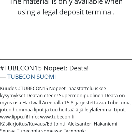
The material is only available when
using a legal deposit terminal.
#TUBECON15 Nopeet: Deata!
―
TUBECON SUOMI
Kuudes #TUBECON15 Nopeet -haastattelu iskee
kysymykset Deatan eteen! Supermonipuolinen Deata on
myös osa Hartwall Areenalla 15.8. järjestettävää Tubeconia,
joten hommaa liput ja tuu heittää äijälle yläfemma! Liput:
www.lippu.fi! Info: www.tubecon.fi
Käsikirjoitus/Kuvaus/Editointi: Aleksanteri Hakaniemi
Seuraa Tubeconia somessa: Facebook: