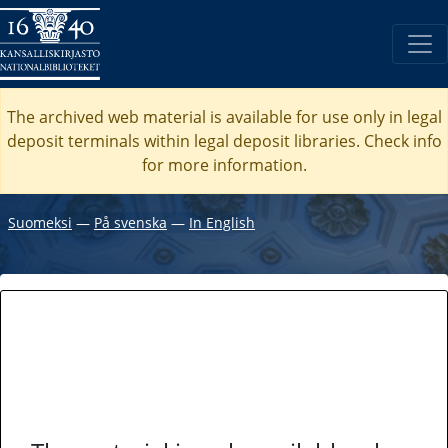
The archived web material is available for use only in legal
deposit terminals within legal deposit libraries. Check
info
for more information.
Suomeksi
―
På svenska
―
In English