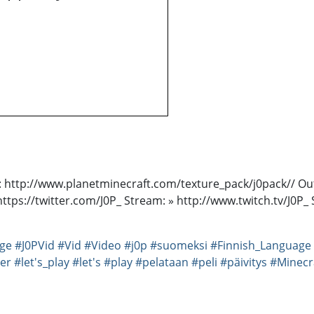
Pack: http://www.planetminecraft.com/texture_pack/j0pack// Ou
 https://twitter.com/J0P_ Stream: » http://www.twitch.tv/J
ge
#J0PVid
#Vid
#Video
#j0p
#suomeksi
#Finnish_Language
er
#let's_play
#let's
#play
#pelataan
#peli
#päivitys
#Minecr