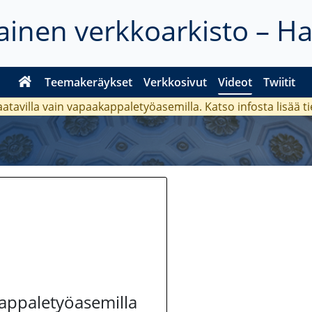
inen verkkoarkisto – H
Teemakeräykset
Verkkosivut
Videot
Twiitit
aatavilla vain vapaakappaletyöasemilla. Katso
infosta
lisää t
kappaletyöasemilla