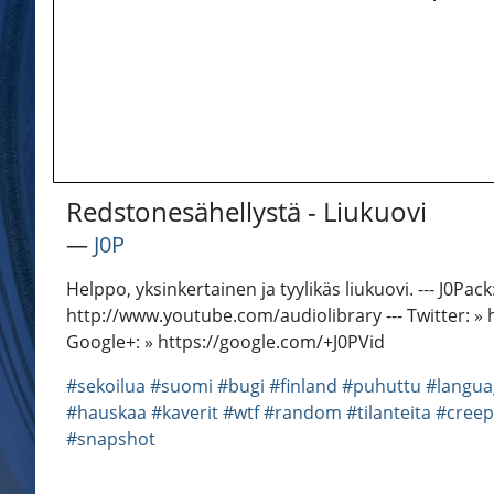
Redstonesähellystä - Liukuovi
―
J0P
Helppo, yksinkertainen ja tyylikäs liukuovi. --- J0
http://www.youtube.com/audiolibrary --- Twitter: »
Google+: » https://google.com/+J0PVid
#sekoilua
#suomi
#bugi
#finland
#puhuttu
#langua
#hauskaa
#kaverit
#wtf
#random
#tilanteita
#creep
#snapshot