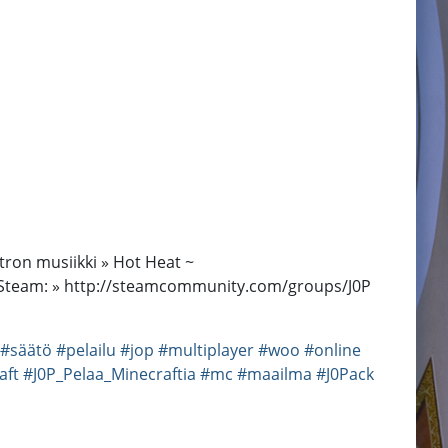
tron musiikki » Hot Heat ~
0P_ Steam: » http://steamcommunity.com/groups/J0P
#säätö
#pelailu
#jop
#multiplayer
#woo
#online
aft
#J0P_Pelaa_Minecraftia
#mc
#maailma
#J0Pack