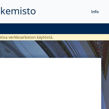
akemisto
Info
ietoa verkkoarkiston käytöstä.