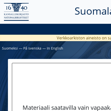
Suomala
Verkkoarkiston aineisto on s
Suomeksi
―
På svenska
―
In English
Materiaali saatavilla vain vapaa