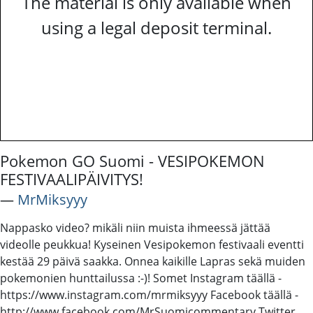
The material is only available when
using a legal deposit terminal.
Pokemon GO Suomi - VESIPOKEMON
FESTIVAALIPÄIVITYS!
―
MrMiksyyy
Nappasko video? mikäli niin muista ihmeessä jättää
videolle peukkua! Kyseinen Vesipokemon festivaali eventti
kestää 29 päivä saakka. Onnea kaikille Lapras sekä muiden
pokemonien hunttailussa :-)! Somet Instagram täällä -
https://www.instagram.com/mrmiksyyy Facebook täällä -
http://www.facebook.com/MrSuomicommentary Twitter