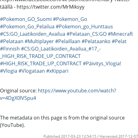
täällä - https://twitter.com/MrMiksyy
#Pokemon_GO_Suomi
#Pokemon_Go
#Pokemon_Go_Pelailua
#Pokemon_go_Hunttaus
#CS:GO_Laatikoiden_Availua
#Pelataan_CS:GO
#Minecraft
#Pelataan
#Multiplayer
#Pelaillaan
#Pelataanko
#Pelat
#Finnish
#CS:GO_Laatikoiden_Availua_#17_-
_HIGH_RISK_TRADE_UP_CONTRACT
#HIGH_RISK_TRADE_UP_CONTRACT
#Päivitys_Vlogia!
#Vlogia
#Vlogataan
#xKippari
Original source:
https://www.youtube.com/watch?
v=4DgX0lVSpu4
The metadata on this page is from the original source
(YouTube).
Published 2017-03-23 12:54:15 / Harvested 2017-12-07