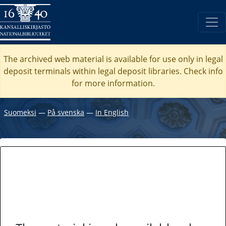
The archived web material is available for use only in legal
deposit terminals within legal deposit libraries. Check
info
for more information.
Suomeksi
―
På svenska
―
In English