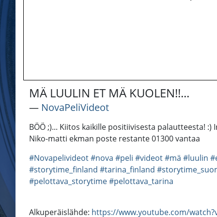
MÄ LUULIN ET MÄ KUOLEN!!...
―
NovaPeliVideot
BÖÖ ;)... Kiitos kaikille positiivisesta palautteesta
Niko-matti ekman poste restante 01300 vantaa
#Novapelivideot
#nova
#peli
#videot
#mä
#luulin
#
#storytime_finland
#tarina_finland
#storytime_suo
#pelottava_storytime
#pelottava_tarina
Alkuperäislähde:
https://www.youtube.com/watch?