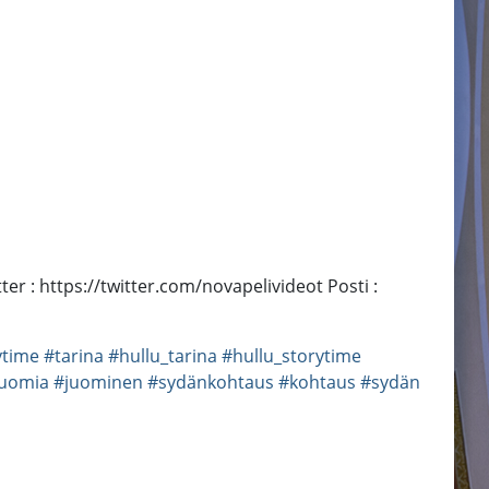
tter : https://twitter.com/novapelivideot Posti :
ytime
#tarina
#hullu_tarina
#hullu_storytime
juomia
#juominen
#sydänkohtaus
#kohtaus
#sydän