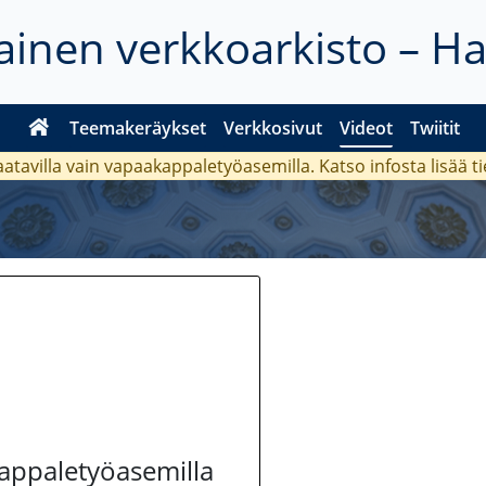
inen verkkoarkisto – H
Teemakeräykset
Verkkosivut
Videot
Twiitit
aatavilla vain vapaakappaletyöasemilla. Katso
infosta
lisää t
kappaletyöasemilla