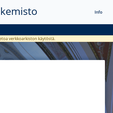
akemisto
Info
ietoa verkkoarkiston käytöstä.