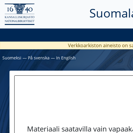
Suomala
Verkkoarkiston aineisto on s
Suomeksi
―
På svenska
―
In English
Materiaali saatavilla vain vapaa