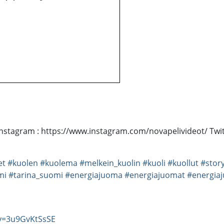
! :) Instagram : https://www.instagram.com/novapelivideot/ Twi
et
#kuolen
#kuolema
#melkein_kuolin
#kuoli
#kuollut
#stor
mi
#tarina_suomi
#energiajuoma
#energiajuomat
#energia
v=3u9GvKtSsSE