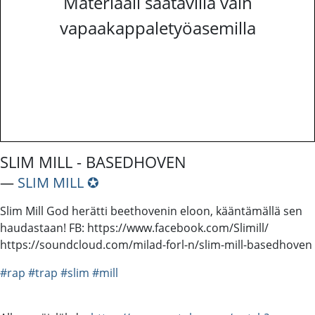
Materiaali saatavilla vain
vapaakappaletyöasemilla
SLIM MILL - BASEDHOVEN
―
SLIM MILL ✪
Slim Mill God herätti beethovenin eloon, kääntämällä sen
haudastaan! FB: https://www.facebook.com/Slimill/
https://soundcloud.com/milad-forl-n/slim-mill-basedhoven
#rap
#trap
#slim
#mill