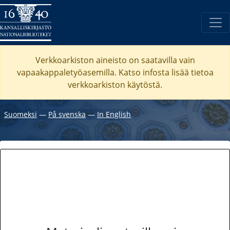
Verkkoarkiston aineisto on saatavilla vain
vapaakappaletyöasemilla. Katso
infosta
lisää tietoa
verkkoarkiston käytöstä.
Suomeksi
―
På svenska
―
In English