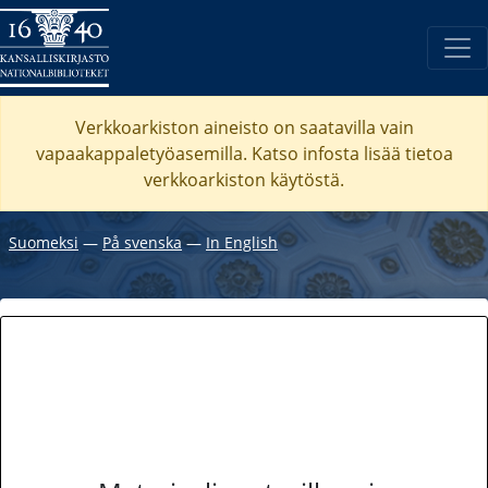
Verkkoarkiston aineisto on saatavilla vain
vapaakappaletyöasemilla. Katso
infosta
lisää tietoa
verkkoarkiston käytöstä.
Suomeksi
―
På svenska
―
In English