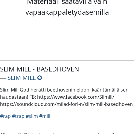
Materiaali saatavilla vain
vapaakappaletyöasemilla
SLIM MILL - BASEDHOVEN
―
SLIM MILL ✪
Slim Mill God herätti beethovenin eloon, kääntämällä sen
haudastaan! FB: https://www.facebook.com/Slimill/
https://soundcloud.com/milad-forl-n/slim-mill-basedhoven
#rap
#trap
#slim
#mill