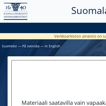
Suomala
Verkkoarkiston aineisto on s
Suomeksi
―
På svenska
―
In English
Materiaali saatavilla vain vapaa