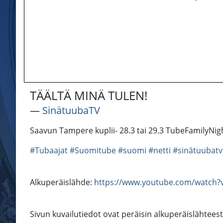
TÄÄLTÄ MINÄ TULEN!
―
SinätuubaTV
Saavun Tampere kuplii- 28.3 tai 29.3 TubeFamilyNi
#Tubaajat
#Suomitube
#suomi
#netti
#sinätuubatv
Alkuperäislähde:
https://www.youtube.com/watch?v
Sivun kuvailutiedot ovat peräisin alkuperäislähtees