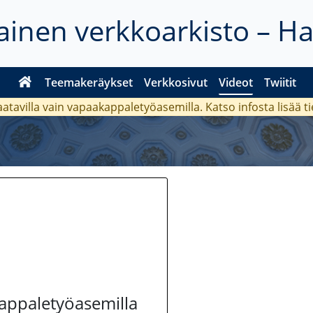
inen verkkoarkisto – H
Teemakeräykset
Verkkosivut
Videot
Twiitit
aatavilla vain vapaakappaletyöasemilla. Katso
infosta
lisää t
kappaletyöasemilla