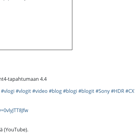
ght4-tapahtumaan 4.4
#vlogi
#vlogit
#video
#blog
#blogi
#blogit
#Sony
#HDR
#CX
=0vlyJTT8Jfw
tä (YouTube).