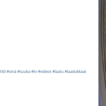
160
#sinä
#tuuba
#tv
#videot
#laatu
#laadukkaat