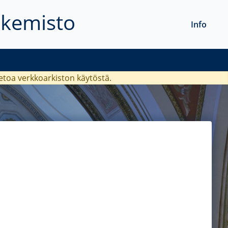
akemisto
Info
ietoa verkkoarkiston käytöstä.