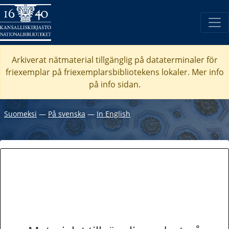
Arkiverat nätmaterial tillgänglig på dataterminaler för
friexemplar på friexemplarsbibliotekens lokaler. Mer info
på info sidan.
Suomeksi
―
På svenska
―
In English