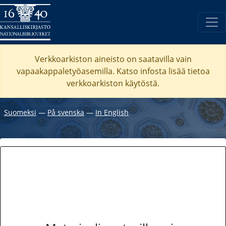
Verkkoarkiston aineisto on saatavilla vain
vapaakappaletyöasemilla. Katso
infosta
lisää tietoa
verkkoarkiston käytöstä.
Suomeksi
―
På svenska
―
In English