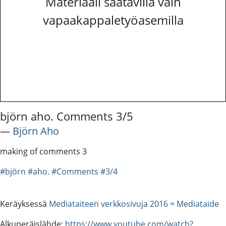
Materiaali saatavilla vain
vapaakappaletyöasemilla
björn aho. Comments 3/5
―
Björn Aho
making of comments 3
#björn
#aho.
#Comments
#3/4
Keräyksessä
Mediataiteen verkkosivuja 2016 = Mediataide
Alkuperäislähde:
https://www.youtube.com/watch?