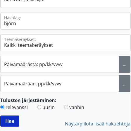
Hashtag:
Teemakeräykset:
Päivämäärästä: pp/kk/vvvv
...
Päivämäärään: pp/kk/vvvv
...
Tulosten järjestäminen:
relevanssi
uusin
vanhin
Näytä/piilota lisää hakuehtoja