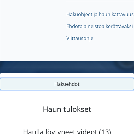
Hakuohjeet ja haun kattavuus
Ehdota aineistoa kerättäväksi
Viittausohje
Hakuehdot
Haun tulokset
Haulla löytyneet videot (13)