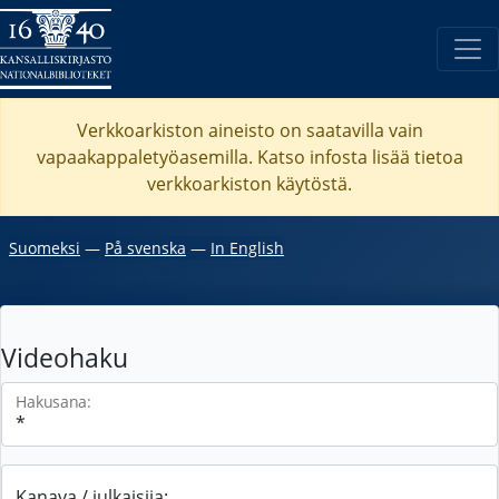
Verkkoarkiston aineisto on saatavilla vain
vapaakappaletyöasemilla. Katso
infosta
lisää tietoa
verkkoarkiston käytöstä.
Suomeksi
―
På svenska
―
In English
Videohaku
Hakusana:
Kanava / julkaisija: