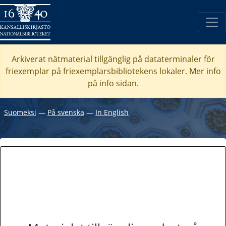
Arkiverat nätmaterial tillgänglig på dataterminaler för
friexemplar på friexemplarsbibliotekens lokaler. Mer info
på info sidan.
Suomeksi
―
På svenska
―
In English