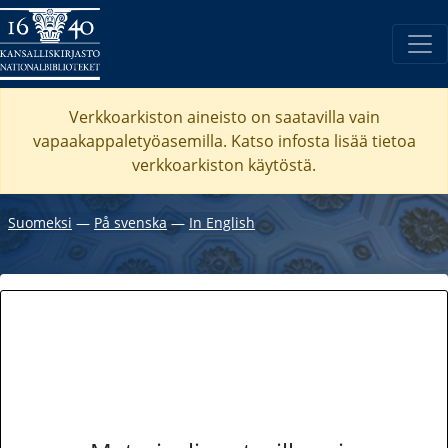
Verkkoarkiston aineisto on saatavilla vain
vapaakappaletyöasemilla. Katso
infosta
lisää tietoa
verkkoarkiston käytöstä.
Suomeksi
―
På svenska
―
In English