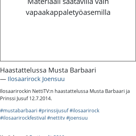
Materiaali saatavilla vain
vapaakappaletyöasemilla
Haastattelussa Musta Barbaari
―
Ilosaarirock Joensuu
Ilosaarirockin NettiTV:n haastattelussa Musta Barbaari ja
Prinssi Jusuf 12.7.2014.
#mustabarbaari
#prinssijusuf
#ilosaarirock
#ilosaarirockfestival
#nettitv
#joensuu