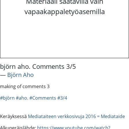
Materiaali saatavilla vain
vapaakappaletyöasemilla
björn aho. Comments 3/5
―
Björn Aho
making of comments 3
#björn
#aho.
#Comments
#3/4
Keräyksessä
Mediataiteen verkkosivuja 2016 = Mediataide
Alkuperäislähde:
https://www.youtube.com/watch?