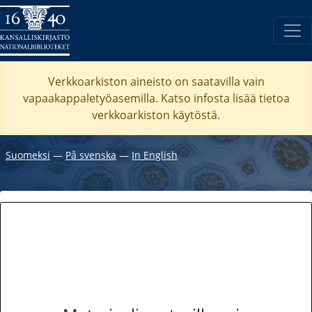
Verkkoarkiston aineisto on saatavilla vain
vapaakappaletyöasemilla. Katso
infosta
lisää tietoa
verkkoarkiston käytöstä.
Suomeksi
―
På svenska
―
In English