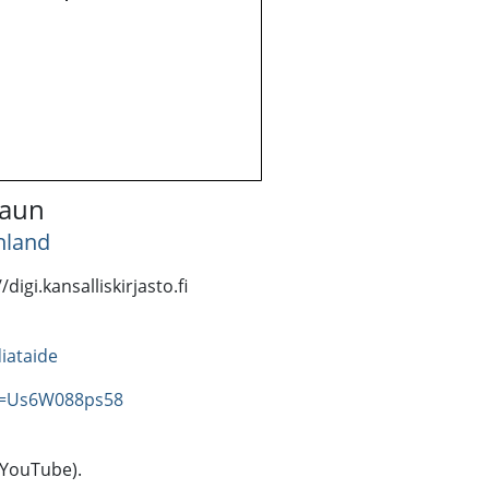
 haun
inland
igi.kansalliskirjasto.fi
iataide
v=Us6W088ps58
(YouTube).