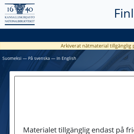
Fin
Arkiverat nätmaterial tillgänglig
Suomeksi
―
På svenska
―
In English
Materialet tillgänglig endast på f