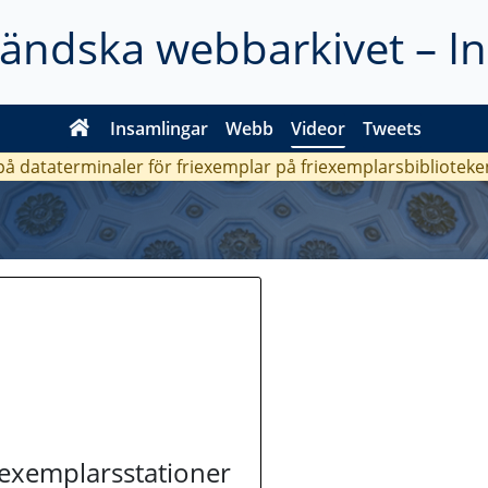
ländska webbarkivet – I
Insamlingar
Webb
Videor
Tweets
 på dataterminaler för friexemplar på friexemplarsbiblioteke
riexemplarsstationer