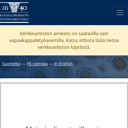
Verkkoarkiston aineisto on saatavilla vain
vapaakappaletyöasemilla. Katso
infosta
lisää tietoa
verkkoarkiston käytöstä.
Suomeksi
―
På svenska
―
In English