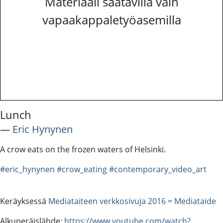
Materiaali saatavilla vain
vapaakappaletyöasemilla
Lunch
―
Eric Hynynen
A crow eats on the frozen waters of Helsinki.
#eric_hynynen
#crow_eating
#contemporary_video_art
Keräyksessä
Mediataiteen verkkosivuja 2016 = Mediataide
Alkuperäislähde:
https://www.youtube.com/watch?