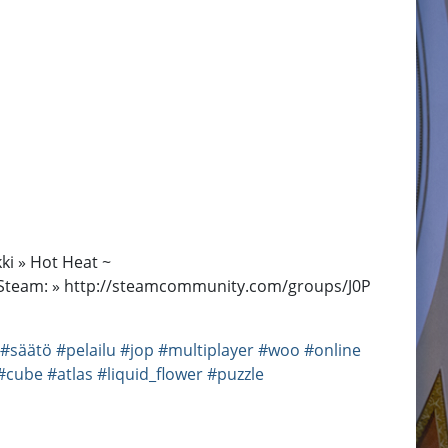
ki » Hot Heat ~
0P_ Steam: » http://steamcommunity.com/groups/J0P
#säätö
#pelailu
#jop
#multiplayer
#woo
#online
#cube
#atlas
#liquid_flower
#puzzle