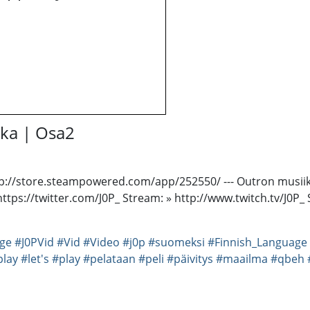
kka | Osa2
http://store.steampowered.com/app/252550/ --- Outron musiik
 https://twitter.com/J0P_ Stream: » http://www.twitch.tv/J
ge
#J0PVid
#Vid
#Video
#j0p
#suomeksi
#Finnish_Language
play
#let's
#play
#pelataan
#peli
#päivitys
#maailma
#qbeh