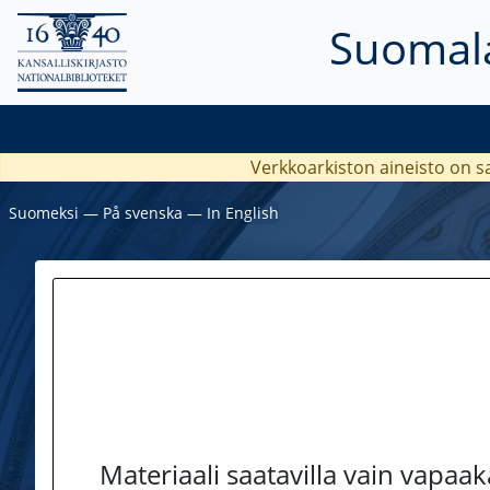
Suomala
Verkkoarkiston aineisto on s
Suomeksi
―
På svenska
―
In English
Materiaali saatavilla vain vapaa