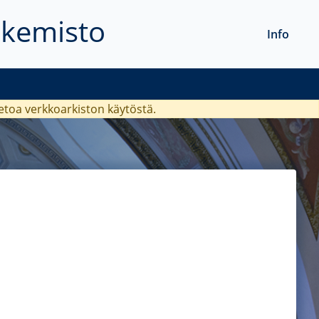
akemisto
Info
ietoa verkkoarkiston käytöstä.