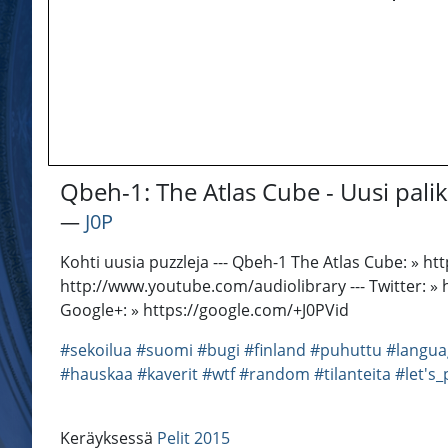
Qbeh-1: The Atlas Cube - Uusi pali
―
J0P
Kohti uusia puzzleja --- Qbeh-1 The Atlas Cube: » 
http://www.youtube.com/audiolibrary --- Twitter: »
Google+: » https://google.com/+J0PVid
#sekoilua
#suomi
#bugi
#finland
#puhuttu
#langua
#hauskaa
#kaverit
#wtf
#random
#tilanteita
#let's_
Keräyksessä
Pelit 2015