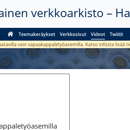
inen verkkoarkisto – H
Teemakeräykset
Verkkosivut
Videot
Twiitit
aatavilla vain vapaakappaletyöasemilla. Katso
infosta
lisää t
kappaletyöasemilla