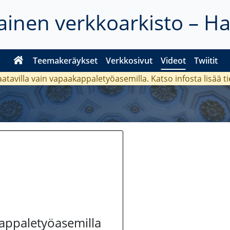
inen verkkoarkisto – H
Teemakeräykset
Verkkosivut
Videot
Twiitit
aatavilla vain vapaakappaletyöasemilla. Katso
infosta
lisää t
kappaletyöasemilla