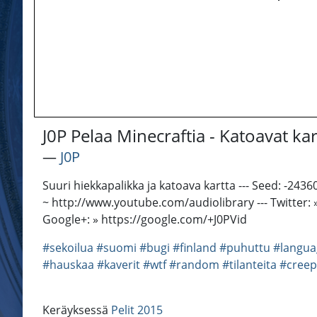
J0P Pelaa Minecraftia - Katoavat ka
―
J0P
Suuri hiekkapalikka ja katoava kartta --- Seed: -2
~ http://www.youtube.com/audiolibrary --- Twitter:
Google+: » https://google.com/+J0PVid
#sekoilua
#suomi
#bugi
#finland
#puhuttu
#langua
#hauskaa
#kaverit
#wtf
#random
#tilanteita
#creep
Keräyksessä
Pelit 2015