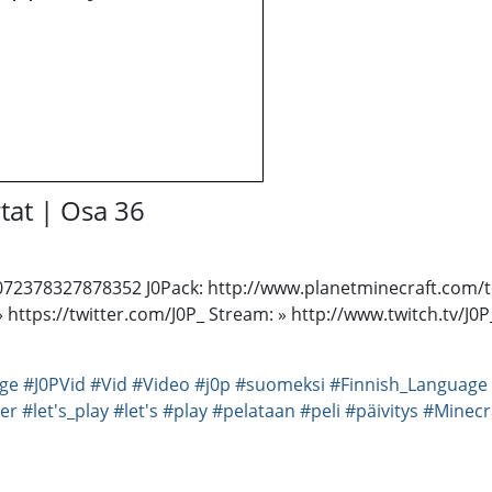
rtat | Osa 36
436072378327878352 J0Pack: http://www.planetminecraft.com/t
 » https://twitter.com/J0P_ Stream: » http://www.twitch.tv
ge
#J0PVid
#Vid
#Video
#j0p
#suomeksi
#Finnish_Language
er
#let's_play
#let's
#play
#pelataan
#peli
#päivitys
#Minecr