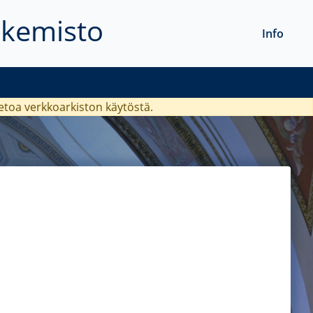
akemisto
Info
ietoa verkkoarkiston käytöstä.