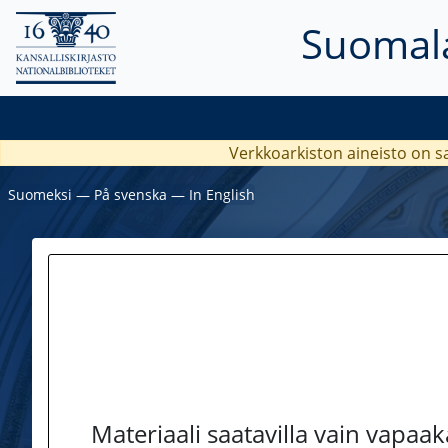
Suomala
Verkkoarkiston aineisto on s
Suomeksi
―
På svenska
―
In English
Materiaali saatavilla vain vapaa