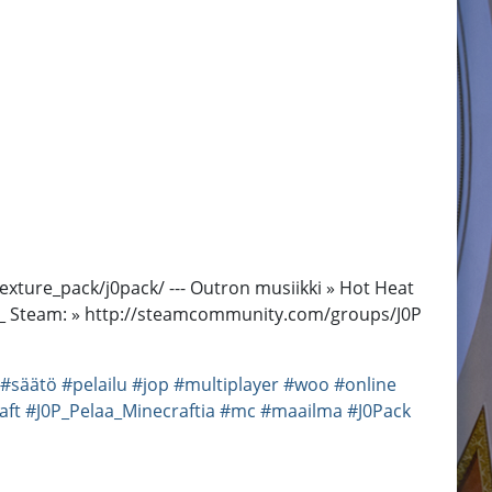
exture_pack/j0pack/ --- Outron musiikki » Hot Heat
/J0P_ Steam: » http://steamcommunity.com/groups/J0P
#säätö
#pelailu
#jop
#multiplayer
#woo
#online
aft
#J0P_Pelaa_Minecraftia
#mc
#maailma
#J0Pack