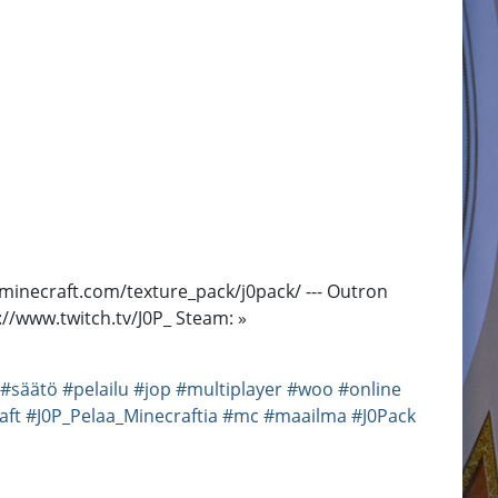
tminecraft.com/texture_pack/j0pack/ --- Outron
://www.twitch.tv/J0P_ Steam: »
#säätö
#pelailu
#jop
#multiplayer
#woo
#online
aft
#J0P_Pelaa_Minecraftia
#mc
#maailma
#J0Pack