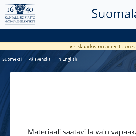
Suomala
Verkkoarkiston aineisto on s
Suomeksi
―
På svenska
―
In English
Materiaali saatavilla vain vapaa