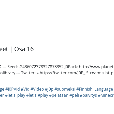
teet | Osa 16
 :D --- Seed: -2436072378327878352 J0Pack: http://www.plane
brary --- Twitter: » https://twitter.com/J0P_ Stream: » http
ge
#J0PVid
#Vid
#Video
#j0p
#suomeksi
#Finnish_Language
er
#let's_play
#let's
#play
#pelataan
#peli
#päivitys
#Minecr