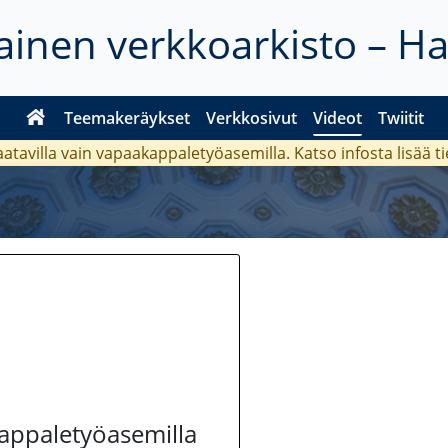
inen verkkoarkisto – H
Teemakeräykset
Verkkosivut
Videot
Twiitit
aatavilla vain vapaakappaletyöasemilla. Katso
infosta
lisää t
kappaletyöasemilla