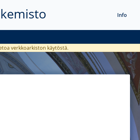
akemisto
Info
ietoa verkkoarkiston käytöstä.