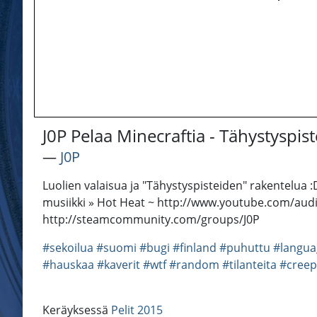
J0P Pelaa Minecraftia - Tähystyspis
―
J0P
Luolien valaisua ja "Tähystyspisteiden" rakentelua
musiikki » Hot Heat ~ http://www.youtube.com/audioli
http://steamcommunity.com/groups/J0P
#sekoilua
#suomi
#bugi
#finland
#puhuttu
#langua
#hauskaa
#kaverit
#wtf
#random
#tilanteita
#creep
Keräyksessä
Pelit 2015