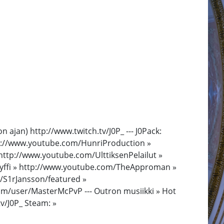
ajan) http://www.twitch.tv/J0P_ --- J0Pack:
tp://www.youtube.com/HunriProduction »
ttp://www.youtube.com/UlttiksenPelailut »
lyffi » http://www.youtube.com/TheApproman »
/S1rJansson/featured »
m/user/MasterMcPvP --- Outron musiikki » Hot
tv/J0P_ Steam: »