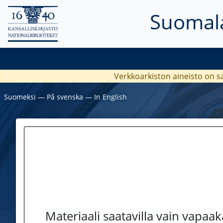
Suomala
Verkkoarkiston aineisto on s
Suomeksi
―
På svenska
―
In English
Materiaali saatavilla vain vapaa