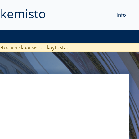
akemisto
Info
ietoa verkkoarkiston käytöstä.