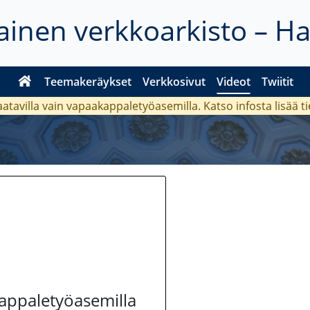
inen verkkoarkisto – H
Teemakeräykset
Verkkosivut
Videot
Twiitit
aatavilla vain vapaakappaletyöasemilla. Katso
infosta
lisää t
kappaletyöasemilla