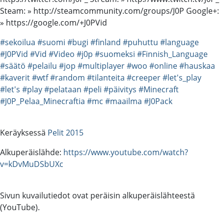
Steam: » http://steamcommunity.com/groups/J0P Google+:
» https://google.com/+J0PVid
#sekoilua
#suomi
#bugi
#finland
#puhuttu
#language
#J0PVid
#Vid
#Video
#j0p
#suomeksi
#Finnish_Language
#säätö
#pelailu
#jop
#multiplayer
#woo
#online
#hauskaa
#kaverit
#wtf
#random
#tilanteita
#creeper
#let's_play
#let's
#play
#pelataan
#peli
#päivitys
#Minecraft
#J0P_Pelaa_Minecraftia
#mc
#maailma
#J0Pack
Keräyksessä
Pelit 2015
Alkuperäislähde:
https://www.youtube.com/watch?
v=kDvMuDSbUXc
Sivun kuvailutiedot ovat peräisin alkuperäislähteestä
(YouTube).