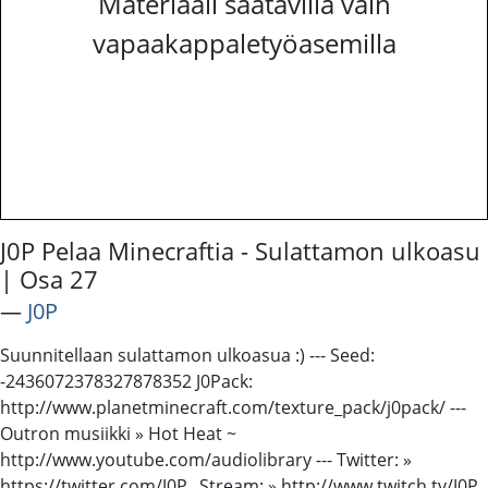
Materiaali saatavilla vain
vapaakappaletyöasemilla
J0P Pelaa Minecraftia - Sulattamon ulkoasu
| Osa 27
―
J0P
Suunnitellaan sulattamon ulkoasua :) --- Seed:
-2436072378327878352 J0Pack:
http://www.planetminecraft.com/texture_pack/j0pack/ ---
Outron musiikki » Hot Heat ~
http://www.youtube.com/audiolibrary --- Twitter: »
https://twitter.com/J0P_ Stream: » http://www.twitch.tv/J0P_