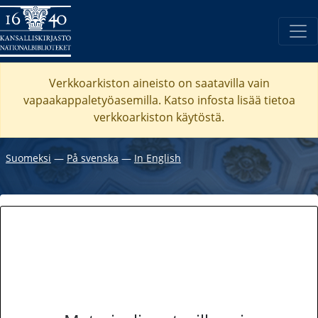
Verkkoarkiston aineisto on saatavilla vain
vapaakappaletyöasemilla. Katso
infosta
lisää tietoa
verkkoarkiston käytöstä.
Suomeksi
―
På svenska
―
In English