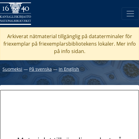
Arkiverat nätmaterial tillgänglig på dataterminaler för
friexemplar på friexemplarsbibliotekens lokaler. Mer info
på info sidan.
Suomeksi
―
På svenska
―
In English