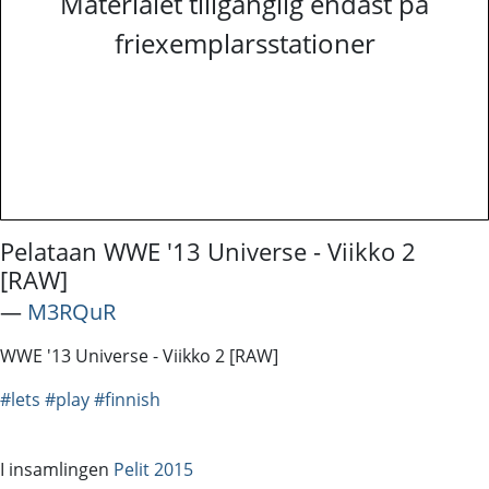
Materialet tillgänglig endast på
friexemplarsstationer
Pelataan WWE '13 Universe - Viikko 2
[RAW]
―
M3RQuR
WWE '13 Universe - Viikko 2 [RAW]
#lets
#play
#finnish
I insamlingen
Pelit 2015