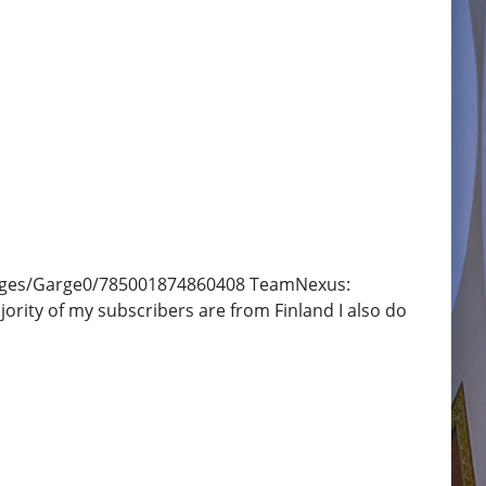
m/pages/Garge0/785001874860408 TeamNexus:
ty of my subscribers are from Finland I also do