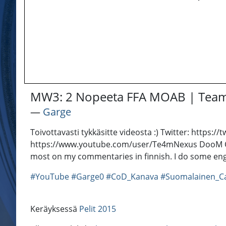
MW3: 2 Nopeeta FFA MOAB | TeamNe
―
Garge
Toivottavasti tykkäsitte videosta :) Twitter: htt
https://www.youtube.com/user/Te4mNexus DooM Cla
most on my commentaries in finnish. I do some en
#YouTube
#Garge0
#CoD_Kanava
#Suomalainen_Ca
Keräyksessä
Pelit 2015