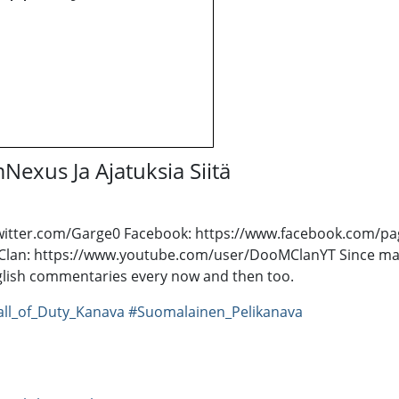
xus Ja Ajatuksia Siitä
ps://twitter.com/Garge0 Facebook: https://www.facebook.co
n: https://www.youtube.com/user/DooMClanYT Since majori
glish commentaries every now and then too.
ll_of_Duty_Kanava
#Suomalainen_Pelikanava