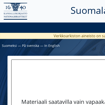
Suomala
Verkkoarkiston aineisto on s
Suomeksi
―
På svenska
―
In English
Materiaali saatavilla vain vapaa