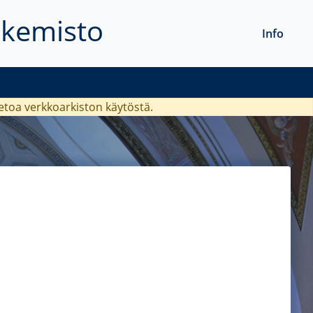
akemisto
Info
ietoa verkkoarkiston käytöstä.