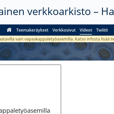
inen verkkoarkisto – H
Teemakeräykset
Verkkosivut
Videot
Twiitit
aatavilla vain vapaakappaletyöasemilla. Katso
infosta
lisää t
kappaletyöasemilla