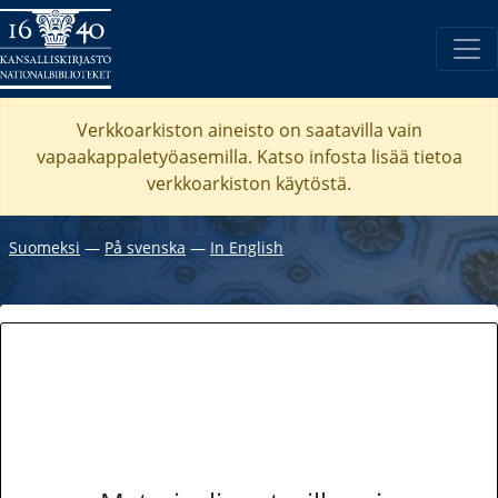
Verkkoarkiston aineisto on saatavilla vain
vapaakappaletyöasemilla. Katso
infosta
lisää tietoa
verkkoarkiston käytöstä.
Suomeksi
―
På svenska
―
In English