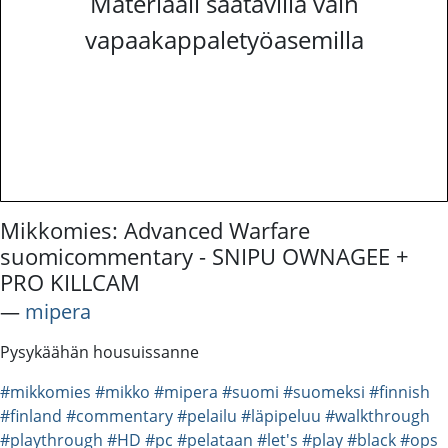
Materiaali saatavilla vain
vapaakappaletyöasemilla
Mikkomies: Advanced Warfare
suomicommentary - SNIPU OWNAGEE +
PRO KILLCAM
―
mipera
Pysykäähän housuissanne
#mikkomies
#mikko
#mipera
#suomi
#suomeksi
#finnish
#finland
#commentary
#pelailu
#läpipeluu
#walkthrough
#playthrough
#HD
#pc
#pelataan
#let's
#play
#black
#ops