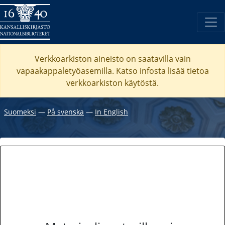
Verkkoarkiston aineisto on saatavilla vain
vapaakappaletyöasemilla. Katso
infosta
lisää tietoa
verkkoarkiston käytöstä.
Suomeksi
―
På svenska
―
In English