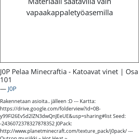
Materiaali saatavilla vain
vapaakappaletyöasemilla
J0P Pelaa Minecraftia - Katoavat vinet | Osa
101
―
J0P
Rakennetaan asioita.. jälleen :D --- Kartta:
https://drive.google.com/folderview?id=0B-
y99FI26Ev5d2lZN3dwQnJEeUE&usp=sharing#list Seed:
-2436072378327878352 J0Pack:
http://www.planetminecraft.com/texture_pack/j0pack/ ---
Outron musiikki » Hot Heat ~