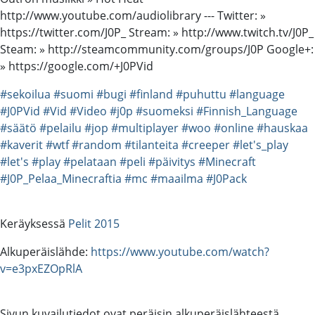
http://www.youtube.com/audiolibrary --- Twitter: »
https://twitter.com/J0P_ Stream: » http://www.twitch.tv/J0P_
Steam: » http://steamcommunity.com/groups/J0P Google+:
» https://google.com/+J0PVid
#sekoilua
#suomi
#bugi
#finland
#puhuttu
#language
#J0PVid
#Vid
#Video
#j0p
#suomeksi
#Finnish_Language
#säätö
#pelailu
#jop
#multiplayer
#woo
#online
#hauskaa
#kaverit
#wtf
#random
#tilanteita
#creeper
#let's_play
#let's
#play
#pelataan
#peli
#päivitys
#Minecraft
#J0P_Pelaa_Minecraftia
#mc
#maailma
#J0Pack
Keräyksessä
Pelit 2015
Alkuperäislähde:
https://www.youtube.com/watch?
v=e3pxEZOpRlA
Sivun kuvailutiedot ovat peräisin alkuperäislähteestä