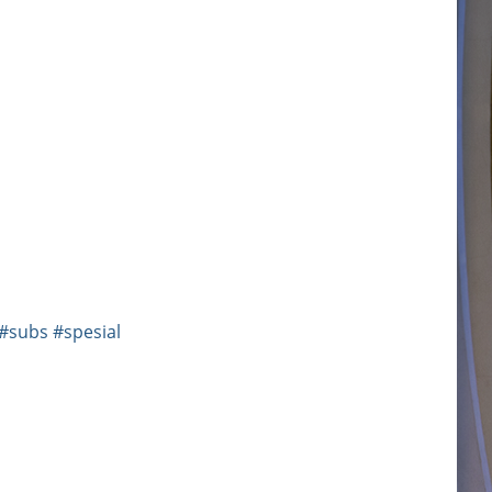
#subs
#spesial