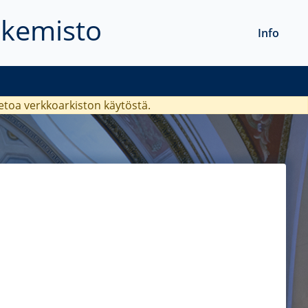
akemisto
Info
ietoa verkkoarkiston käytöstä.