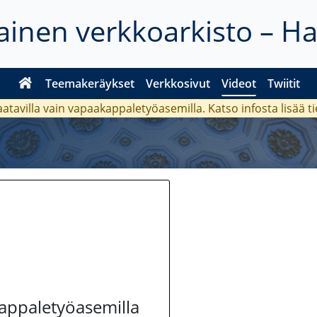
inen verkkoarkisto – H
Teemakeräykset
Verkkosivut
Videot
Twiitit
aatavilla vain vapaakappaletyöasemilla. Katso
infosta
lisää t
kappaletyöasemilla