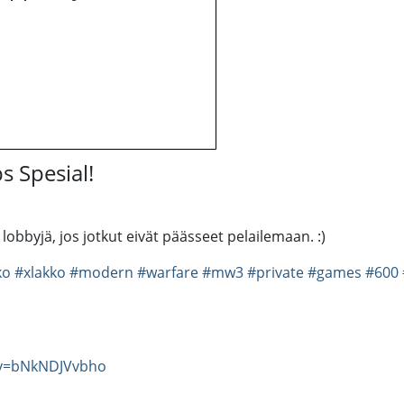
 Spesial!
 lobbyjä, jos jotkut eivät päässeet pelailemaan. :)
ko
#xlakko
#modern
#warfare
#mw3
#private
#games
#600
?v=bNkNDJVvbho