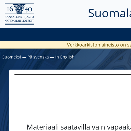
Suomala
Verkkoarkiston aineisto on s
Suomeksi
―
På svenska
―
In English
Materiaali saatavilla vain vapaa