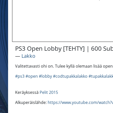
PS3 Open Lobby [TEHTY] | 600 Subs
―
Lakko
Valitettavasti ohi on. Tulee kyllä olemaan lisää open
#ps3
#open
#lobby
#codtupakkalakko
#tupakkalak
Keräyksessä
Pelit 2015
Alkuperäislähde:
https://www.youtube.com/watch