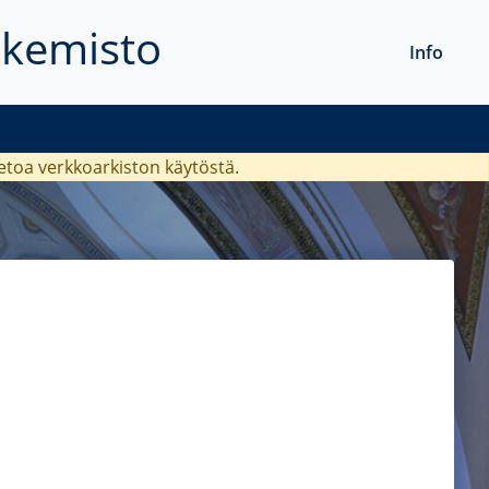
akemisto
Info
ietoa verkkoarkiston käytöstä.