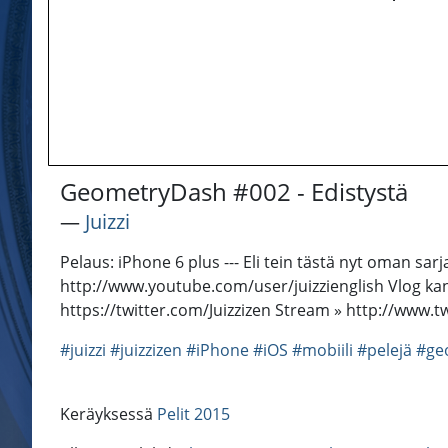
GeometryDash #002 - Edistystä
―
Juizzi
Pelaus: iPhone 6 plus --- Eli tein tästä nyt oman sar
http://www.youtube.com/user/juizzienglish Vlog kan
https://twitter.com/Juizzizen Stream » http://www.tw
#juizzi
#juizzizen
#iPhone
#iOS
#mobiili
#pelejä
#ge
Keräyksessä
Pelit 2015