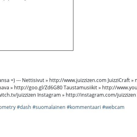
jansa =) --- Nettisivut » http://www.juizzizen.com JuizziCraft 
ava » http://goo.gl/Zd6G80 Taustamusiikit » http://www.yo
itch.tv/juizzizen Instagram » http://instagram.com/juizzizen
ometry
#dash
#suomalainen
#kommentaari
#webcam