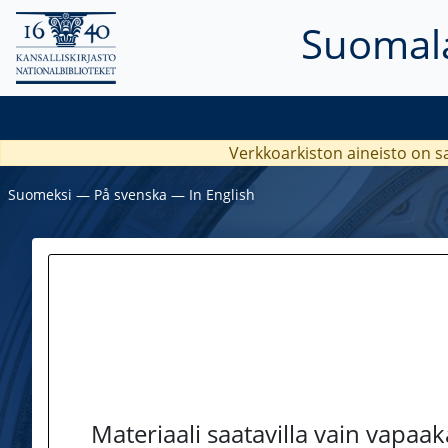
Suomala
Verkkoarkiston aineisto on s
Suomeksi
―
På svenska
―
In English
Materiaali saatavilla vain vapaa