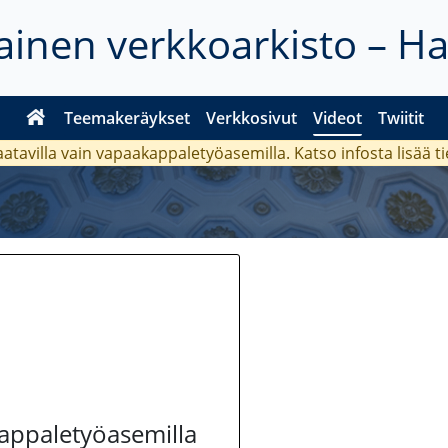
inen verkkoarkisto – H
Teemakeräykset
Verkkosivut
Videot
Twiitit
aatavilla vain vapaakappaletyöasemilla. Katso
infosta
lisää t
kappaletyöasemilla