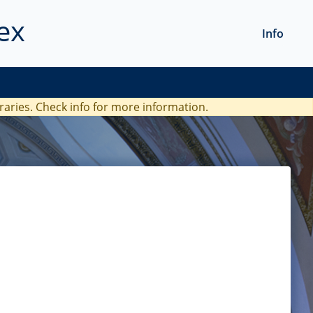
ex
Info
braries. Check
info
for more information.