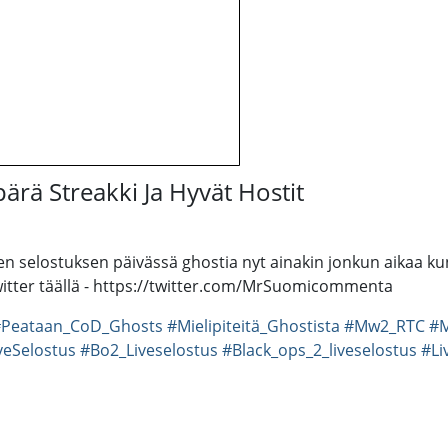
ärä Streakki Ja Hyvät Hostit
n selostuksen päivässä ghostia nyt ainakin jonkun aikaa kun
ter täällä - https://twitter.com/MrSuomicommenta
#Peataan_CoD_Ghosts
#Mielipiteitä_Ghostista
#Mw2_RTC
#
eSelostus
#Bo2_Liveselostus
#Black_ops_2_liveselostus
#Li