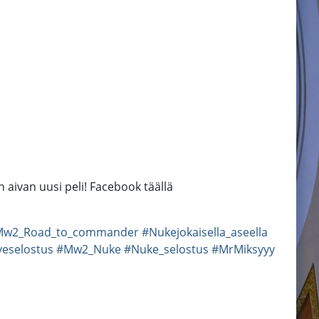
 aivan uusi peli! Facebook täällä
Mw2_Road_to_commander
#Nukejokaisella_aseella
veselostus
#Mw2_Nuke
#Nuke_selostus
#MrMiksyyy