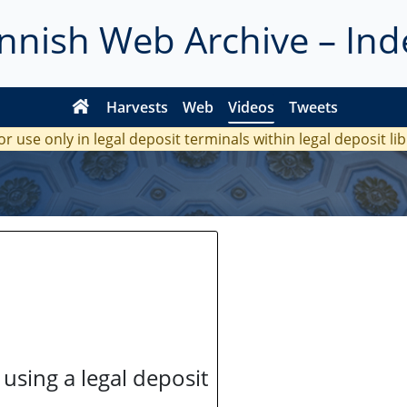
innish Web Archive – Ind
Harvests
Web
Videos
Tweets
or use only in legal deposit terminals within legal deposit li
 using a legal deposit