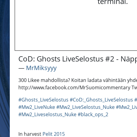
terminal.
CoD: Ghosts LiveSelostus #2 - Näpp
―
MrMiksyyy
300 Likee mahdollista? Koitan ladata vähintään yhde
http://www.facebook.com/MrSuomicommentary Twit
#Ghosts_LiveSelostus
#CoD:_Ghosts_LiveSelostus
#Mw2_LiveNuke
#Mw2_LiveSelostus_Nuke
#Mw2_Liv
#Mw2_Liveselostus_Nuke
#black_ops_2
In harvest
Pelit 2015