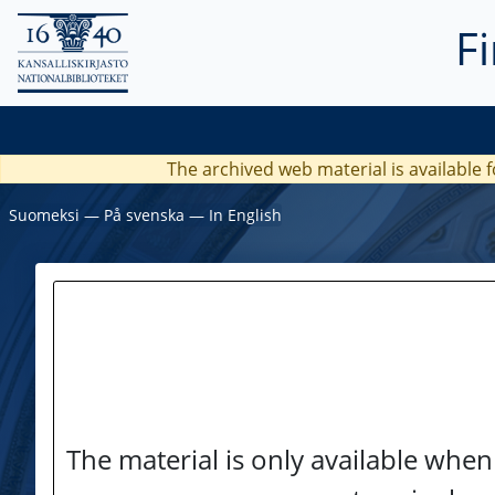
F
The archived web material is available f
Suomeksi
―
På svenska
―
In English
The material is only available when