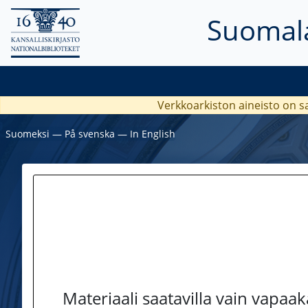
Suomala
Verkkoarkiston aineisto on s
Suomeksi
―
På svenska
―
In English
Materiaali saatavilla vain vapaa