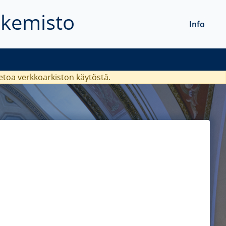
akemisto
Info
ietoa verkkoarkiston käytöstä.