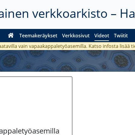
inen verkkoarkisto – H
Teemakeräykset
Verkkosivut
Videot
Twiitit
aatavilla vain vapaakappaletyöasemilla. Katso
infosta
lisää t
kappaletyöasemilla