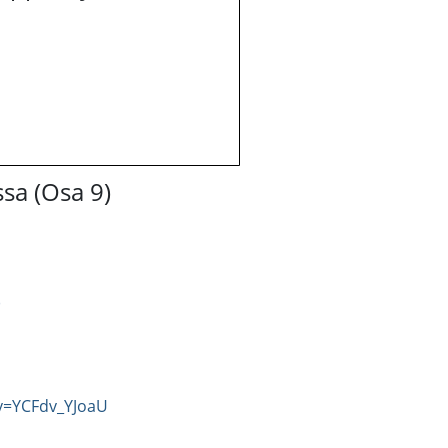
ssa (Osa 9)
)
v=YCFdv_YJoaU