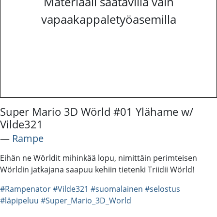
Materiaali saatavilla vain
vapaakappaletyöasemilla
Super Mario 3D Wörld #01 Ylähame w/
Vilde321
―
Rampe
Eihän ne Wörldit mihinkää lopu, nimittäin perimteisen
Wörldin jatkajana saapuu kehiin tietenki Triidii Wörld!
#Rampenator
#Vilde321
#suomalainen
#selostus
#läpipeluu
#Super_Mario_3D_World