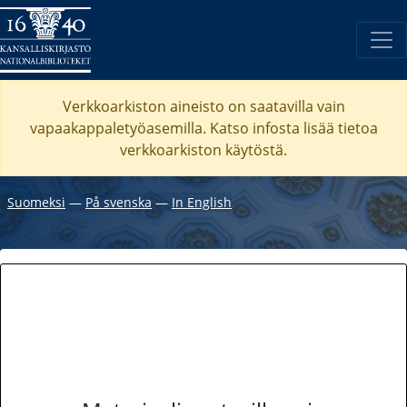
Verkkoarkiston aineisto on saatavilla vain
vapaakappaletyöasemilla. Katso
infosta
lisää tietoa
verkkoarkiston käytöstä.
Suomeksi
―
På svenska
―
In English