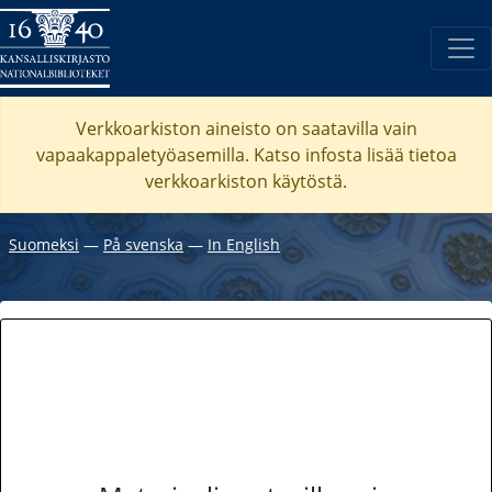
Verkkoarkiston aineisto on saatavilla vain
vapaakappaletyöasemilla. Katso
infosta
lisää tietoa
verkkoarkiston käytöstä.
Suomeksi
―
På svenska
―
In English