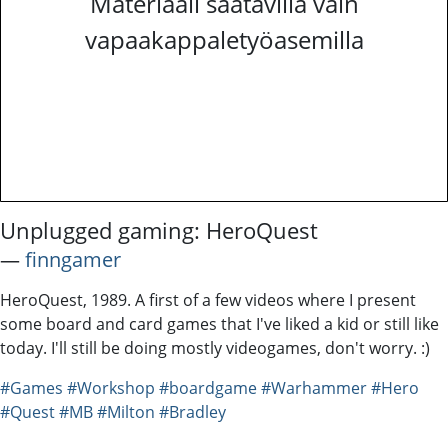
Materiaali saatavilla vain
vapaakappaletyöasemilla
Unplugged gaming: HeroQuest
―
finngamer
HeroQuest, 1989. A first of a few videos where I present
some board and card games that I've liked a kid or still like
today. I'll still be doing mostly videogames, don't worry. :)
#Games
#Workshop
#boardgame
#Warhammer
#Hero
#Quest
#MB
#Milton
#Bradley