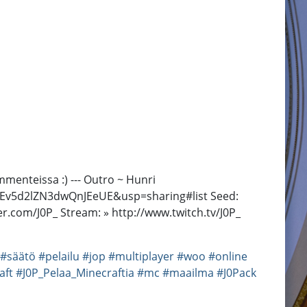
mmenteissa :) --- Outro ~ Hunri
I26Ev5d2lZN3dwQnJEeUE&usp=sharing#list Seed:
er.com/J0P_ Stream: » http://www.twitch.tv/J0P_
#säätö
#pelailu
#jop
#multiplayer
#woo
#online
aft
#J0P_Pelaa_Minecraftia
#mc
#maailma
#J0Pack