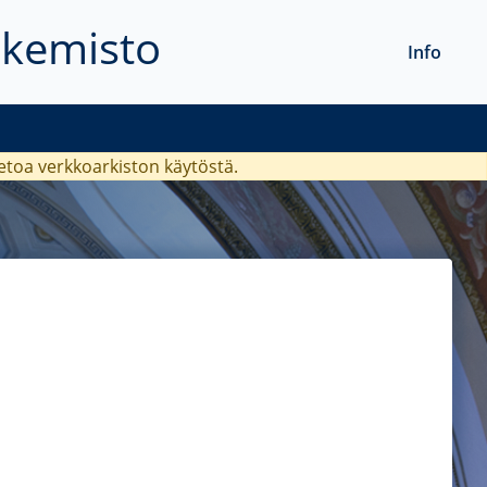
akemisto
Info
ietoa verkkoarkiston käytöstä.