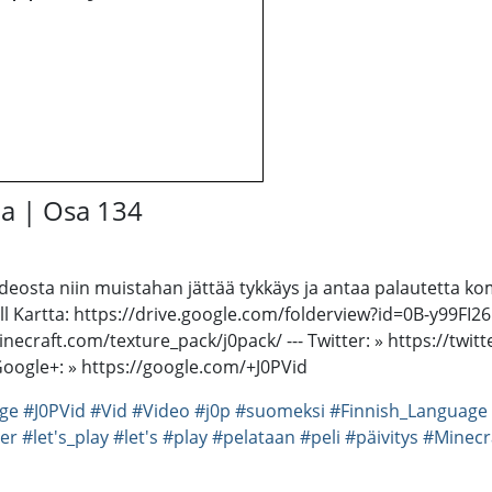
ia | Osa 134
ideosta niin muistahan jättää tykkäys ja antaa palautetta ko
l Kartta: https://drive.google.com/folderview?id=0B-y99F
craft.com/texture_pack/j0pack/ --- Twitter: » https://twitt
ogle+: » https://google.com/+J0PVid
ge
#J0PVid
#Vid
#Video
#j0p
#suomeksi
#Finnish_Language
er
#let's_play
#let's
#play
#pelataan
#peli
#päivitys
#Minecr