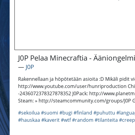
J0P Pelaa Minecraftia - Ääniongelm
―
J0P
Rakennellaan ja höpötetään asioita :D Mikäli pidit v
http://www.youtube.com/user/hunriproduction Chil
-2436072378327878352 J0Pack: http://www.planetmine
Steam: » http://steamcommunity.com/groups/J0P Go
#sekoilua
#suomi
#bugi
#finland
#puhuttu
#langua
#hauskaa
#kaverit
#wtf
#random
#tilanteita
#creep