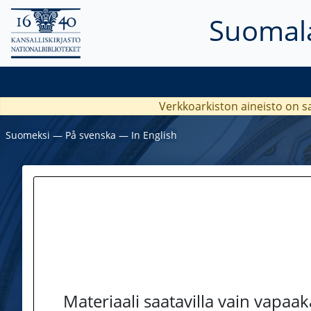
Suomala
Verkkoarkiston aineisto on s
Suomeksi
―
På svenska
―
In English
Materiaali saatavilla vain vapaa