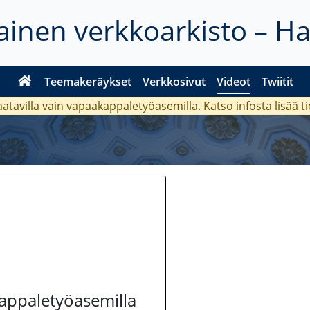
inen verkkoarkisto – H
Teemakeräykset
Verkkosivut
Videot
Twiitit
aatavilla vain vapaakappaletyöasemilla. Katso
infosta
lisää t
kappaletyöasemilla