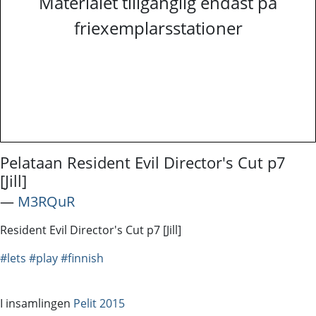
Materialet tillgänglig endast på
friexemplarsstationer
Pelataan Resident Evil Director's Cut p7
[Jill]
―
M3RQuR
Resident Evil Director's Cut p7 [Jill]
#lets
#play
#finnish
I insamlingen
Pelit 2015