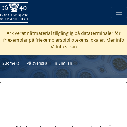
Arkiverat nätmaterial tillgänglig på dataterminaler för
friexemplar på friexemplarsbibliotekens lokaler. Mer info
på info sidan.
Suomeksi
―
På svenska
―
In English