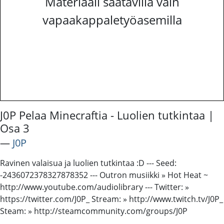
Materiaali saatavilla vain
vapaakappaletyöasemilla
J0P Pelaa Minecraftia - Luolien tutkintaa |
Osa 3
―
J0P
Ravinen valaisua ja luolien tutkintaa :D --- Seed:
-2436072378327878352 --- Outron musiikki » Hot Heat ~
http://www.youtube.com/audiolibrary --- Twitter: »
https://twitter.com/J0P_ Stream: » http://www.twitch.tv/J0P_
Steam: » http://steamcommunity.com/groups/J0P