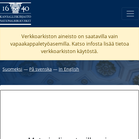
Verkkoarkiston aineisto on saatavilla vain
vapaakappaletyöasemilla. Katso
infosta
lisää tietoa
verkkoarkiston käytöstä.
Suomeksi
―
På svenska
―
In English