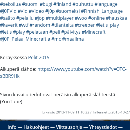
#sekoilua
#suomi
#bugi
#finland
#puhuttu
#language
#J0PVid
#Vid
#Video
#j0p
#suomeksi
#Finnish_Language
#säätö
#pelailu
#jop
#multiplayer
#woo
#online
#hauskaa
#kaverit
#wtf
#random
#tilanteita
#creeper
#let's_play
#let's
#play
#pelataan
#peli
#päivitys
#Minecraft
#J0P_Pelaa_Minecraftia
#mc
#maailma
Keräyksessä
Pelit 2015
Alkuperäislähde:
https://www.youtube.com/watch?v=OTC-
sBBR9Hk
Sivun kuvailutiedot ovat peräisin alkuperäislähteestä
(YouTube).
Julkaistu 2013-11-09 11:10:22 / Tallennettu 2015-10-27
Info
―
Hakuohjeet
―
Viittausohje
―
Yhteystiedot
―