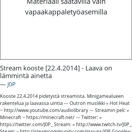
Materiaali saatavilla vain
vapaakappaletyöasemilla
Stream kooste [22.4.2014] - Laava on
lämmintä ainetta
―
J0P
Kooste 22.4.2014 pidetystä streamista. Minigamealueen
rakentelua ja laavassa uintia --- Outron musiikki » Hot Heat
~ http://www.youtube.com/audiolibrary --- Streamin peli: »
Minecraft ~ https://minecraft.net/ --- Twitter: »
https://twitter.com/J0P_ Stream: » http://www.twitch.tv/J0P_
Steam: » http://steamcommunity.com/groups/J0P Google+: