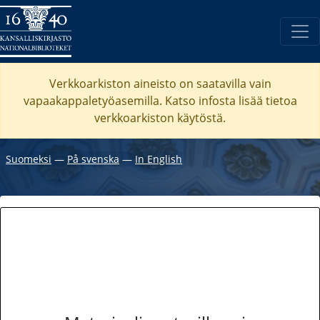
Verkkoarkiston aineisto on saatavilla vain
vapaakappaletyöasemilla. Katso
infosta
lisää tietoa
verkkoarkiston käytöstä.
Suomeksi
―
På svenska
―
In English