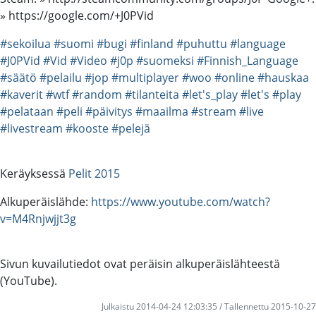
» https://google.com/+J0PVid
#sekoilua
#suomi
#bugi
#finland
#puhuttu
#language
#J0PVid
#Vid
#Video
#j0p
#suomeksi
#Finnish_Language
#säätö
#pelailu
#jop
#multiplayer
#woo
#online
#hauskaa
#kaverit
#wtf
#random
#tilanteita
#let's_play
#let's
#play
#pelataan
#peli
#päivitys
#maailma
#stream
#live
#livestream
#kooste
#pelejä
Keräyksessä
Pelit 2015
Alkuperäislähde:
https://www.youtube.com/watch?
v=M4Rnjwjjt3g
Sivun kuvailutiedot ovat peräisin alkuperäislähteestä
(YouTube).
Julkaistu 2014-04-24 12:03:35 / Tallennettu 2015-10-27