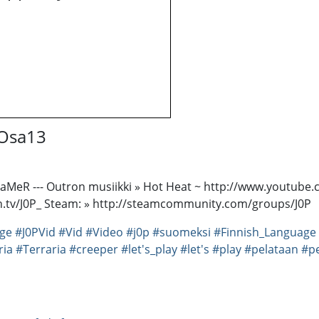
 Osa13
aMeR --- Outron musiikki » Hot Heat ~ http://www.youtube.co
tch.tv/J0P_ Steam: » http://steamcommunity.com/groups/J0P
ge
#J0PVid
#Vid
#Video
#j0p
#suomeksi
#Finnish_Language
ria
#Terraria
#creeper
#let's_play
#let's
#play
#pelataan
#pe