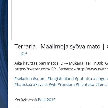
Terraria - Maailmoja syövä mato |
―
J0P
Aika hävittää pari matoa :D --- Mukana: TeH_n00b_G
https://twitter.com/J0P_ Stream: » http://www.twi
#sekoilua
#suomi
#bugi
#finland
#puhuttu
#langua
#hauskaa
#kaverit
#wtf
#random
#tilanteita
#Terra
Keräyksessä
Pelit 2015