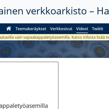
inen verkkoarkisto – H
Teemakeräykset
Verkkosivut
Videot
Twiitit
aatavilla vain vapaakappaletyöasemilla. Katso
infosta
lisää t
kappaletyöasemilla