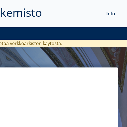
akemisto
Info
ietoa verkkoarkiston käytöstä.