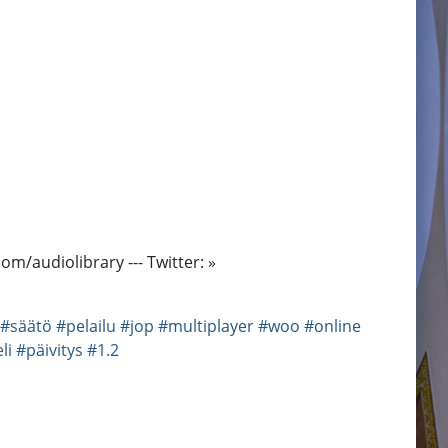
m/audiolibrary --- Twitter: »
#säätö
#pelailu
#jop
#multiplayer
#woo
#online
li
#päivitys
#1.2