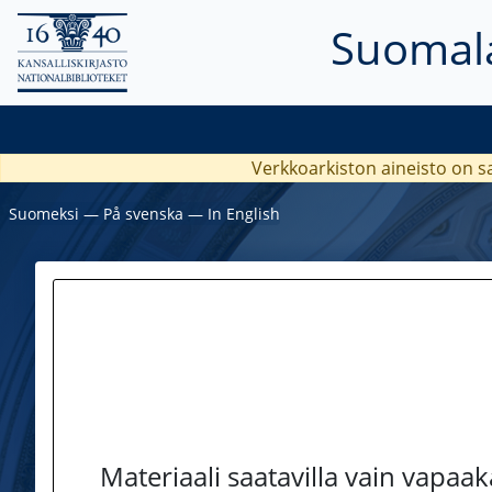
Suomala
Verkkoarkiston aineisto on s
Suomeksi
―
På svenska
―
In English
Materiaali saatavilla vain vapaa