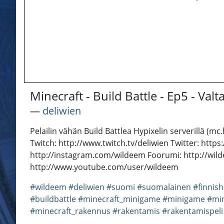
Minecraft - Build Battle - Ep5 - Valta
―
deliwien
Pelailin vähän Build Battlea Hypixelin serverillä (mc.
Twitch: http://www.twitch.tv/deliwien Twitter: ht
http://instagram.com/wildeem Foorumi: http://wil
http://www.youtube.com/user/wildeem
#wildeem
#deliwien
#suomi
#suomalainen
#finnish
#buildbattle
#minecraft_minigame
#minigame
#mi
#minecraft_rakennus
#rakentamis
#rakentamispeli