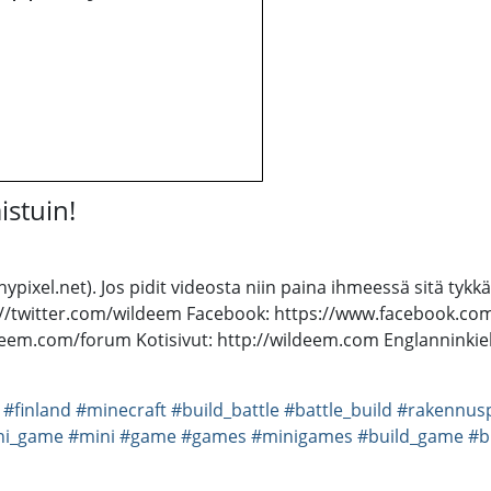
istuin!
hypixel.net). Jos pidit videosta niin paina ihmeessä sitä tykkä
tps://twitter.com/wildeem Facebook: https://www.facebook.c
deem.com/forum Kotisivut: http://wildeem.com Englanninkie
#finland
#minecraft
#build_battle
#battle_build
#rakennusp
ni_game
#mini
#game
#games
#minigames
#build_game
#b