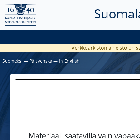
Suomala
Verkkoarkiston aineisto on s
Suomeksi
―
På svenska
―
In English
Materiaali saatavilla vain vapaa