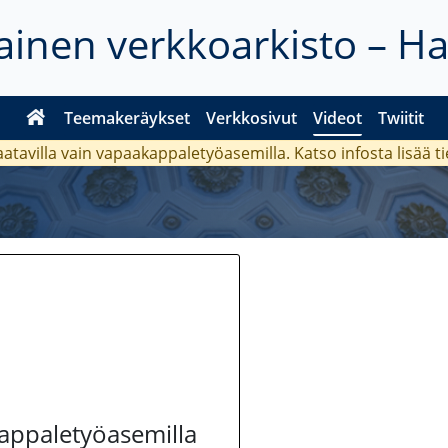
inen verkkoarkisto – H
Teemakeräykset
Verkkosivut
Videot
Twiitit
aatavilla vain vapaakappaletyöasemilla. Katso
infosta
lisää t
kappaletyöasemilla