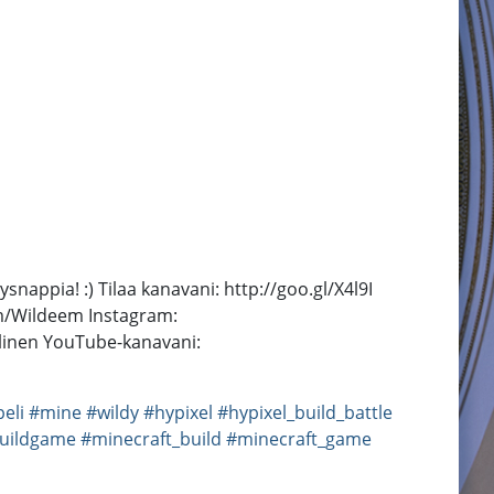
ysnappia! :) Tilaa kanavani: http://goo.gl/X4l9I
om/Wildeem Instagram:
linen YouTube-kanavani:
eli
#mine
#wildy
#hypixel
#hypixel_build_battle
uildgame
#minecraft_build
#minecraft_game