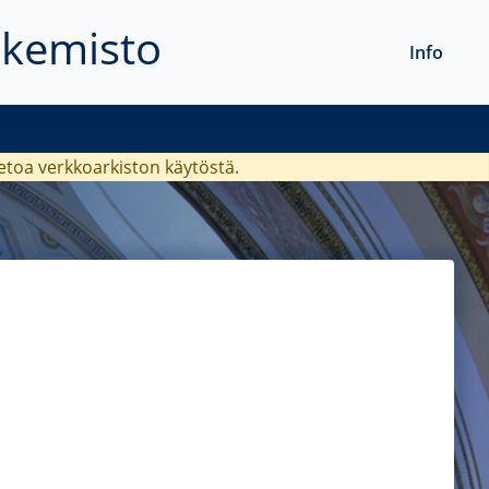
akemisto
Info
ietoa verkkoarkiston käytöstä.