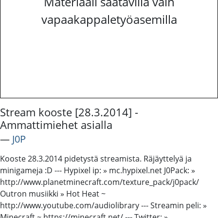
Materiaali saatavilla vain
vapaakappaletyöasemilla
Stream kooste [28.3.2014] -
Ammattimiehet asialla
―
J0P
Kooste 28.3.2014 pidetystä streamista. Räjäyttelyä ja
minigameja :D --- Hypixel ip: » mc.hypixel.net J0Pack: »
http://www.planetminecraft.com/texture_pack/j0pack/
Outron musiikki » Hot Heat ~
http://www.youtube.com/audiolibrary --- Streamin peli: »
Minecraft ~ https://minecraft.net/ --- Twitter: »