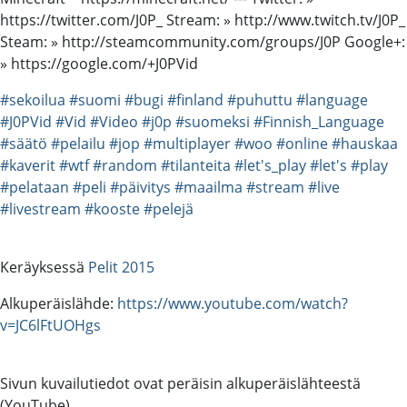
https://twitter.com/J0P_ Stream: » http://www.twitch.tv/J0P_
Steam: » http://steamcommunity.com/groups/J0P Google+:
» https://google.com/+J0PVid
#sekoilua
#suomi
#bugi
#finland
#puhuttu
#language
#J0PVid
#Vid
#Video
#j0p
#suomeksi
#Finnish_Language
#säätö
#pelailu
#jop
#multiplayer
#woo
#online
#hauskaa
#kaverit
#wtf
#random
#tilanteita
#let's_play
#let's
#play
#pelataan
#peli
#päivitys
#maailma
#stream
#live
#livestream
#kooste
#pelejä
Keräyksessä
Pelit 2015
Alkuperäislähde:
https://www.youtube.com/watch?
v=JC6lFtUOHgs
Sivun kuvailutiedot ovat peräisin alkuperäislähteestä
(YouTube).