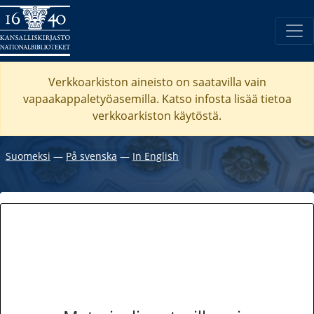
Verkkoarkiston aineisto on saatavilla vain
vapaakappaletyöasemilla. Katso
infosta
lisää tietoa
verkkoarkiston käytöstä.
Suomeksi
―
På svenska
―
In English