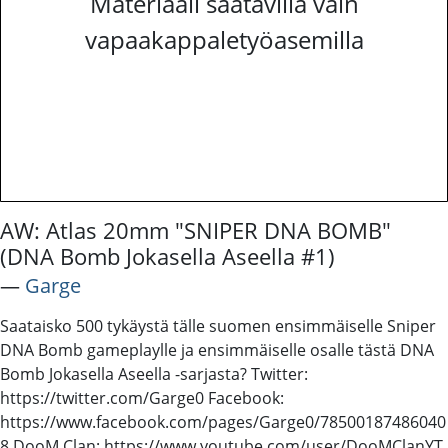
Materiaali saatavilla vain
vapaakappaletyöasemilla
AW: Atlas 20mm "SNIPER DNA BOMB"
(DNA Bomb Jokasella Aseella #1)
―
Garge
Saataisko 500 tykäystä tälle suomen ensimmäiselle Sniper
DNA Bomb gameplaylle ja ensimmäiselle osalle tästä DNA
Bomb Jokasella Aseella -sarjasta? Twitter:
https://twitter.com/Garge0 Facebook:
https://www.facebook.com/pages/Garge0/78500187486040
8 DooM Clan: https://www.youtube.com/user/DooMClanYT