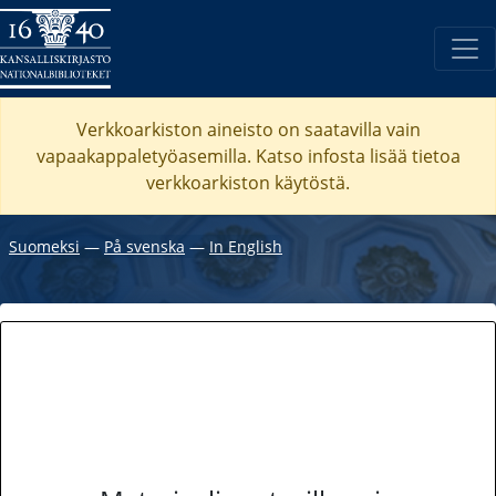
Verkkoarkiston aineisto on saatavilla vain
vapaakappaletyöasemilla. Katso
infosta
lisää tietoa
verkkoarkiston käytöstä.
Suomeksi
―
På svenska
―
In English