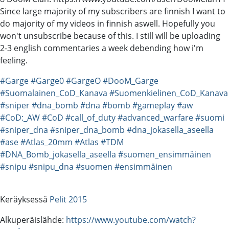
Since large majority of my subscribers are finnish I want to
do majority of my videos in finnish aswell. Hopefully you
won't unsubscribe because of this. I still will be uploading
2-3 english commentaries a week debending how i'm
feeling.
#Garge
#Garge0
#GargeO
#DooM_Garge
#Suomalainen_CoD_Kanava
#Suomenkielinen_CoD_Kanava
#sniper
#dna_bomb
#dna
#bomb
#gameplay
#aw
#CoD:_AW
#CoD
#call_of_duty
#advanced_warfare
#suomi
#sniper_dna
#sniper_dna_bomb
#dna_jokasella_aseella
#ase
#Atlas_20mm
#Atlas
#TDM
#DNA_Bomb_jokasella_aseella
#suomen_ensimmäinen
#snipu
#snipu_dna
#suomen
#ensimmäinen
Keräyksessä
Pelit 2015
Alkuperäislähde:
https://www.youtube.com/watch?