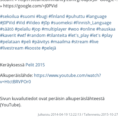
» https://google.com/+J0PVid
#sekoilua
#suomi
#bugi
#finland
#puhuttu
#language
#J0PVid
#Vid
#Video
#j0p
#suomeksi
#Finnish_Language
#säätö
#pelailu
#jop
#multiplayer
#woo
#online
#hauskaa
#kaverit
#wtf
#random
#tilanteita
#let's_play
#let's
#play
#pelataan
#peli
#päivitys
#maailma
#stream
#live
#livestream
#kooste
#pelejä
Keräyksessä
Pelit 2015
Alkuperäislähde:
https://www.youtube.com/watch?
v=HtctBRVPOr0
Sivun kuvailutiedot ovat peräisin alkuperäislähteestä
(YouTube).
Julkaistu 2014-04-19 12:22:13 / Tallennettu 2015-10-27