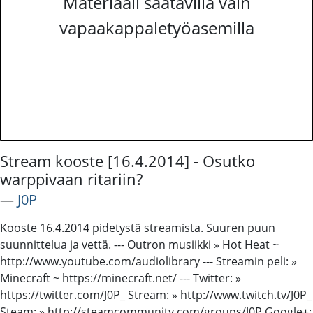
Materiaali saatavilla vain
vapaakappaletyöasemilla
Stream kooste [16.4.2014] - Osutko
warppivaan ritariin?
―
J0P
Kooste 16.4.2014 pidetystä streamista. Suuren puun
suunnittelua ja vettä. --- Outron musiikki » Hot Heat ~
http://www.youtube.com/audiolibrary --- Streamin peli: »
Minecraft ~ https://minecraft.net/ --- Twitter: »
https://twitter.com/J0P_ Stream: » http://www.twitch.tv/J0P_
Steam: » http://steamcommunity.com/groups/J0P Google+: