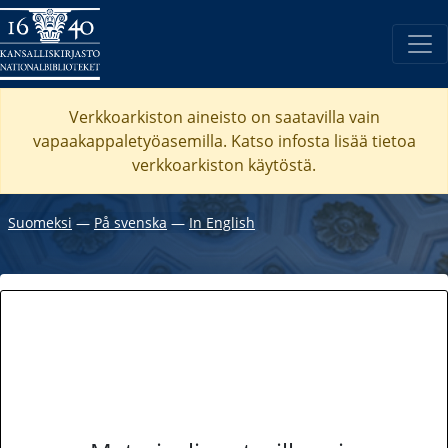
Verkkoarkiston aineisto on saatavilla vain
vapaakappaletyöasemilla. Katso
infosta
lisää tietoa
verkkoarkiston käytöstä.
Suomeksi
―
På svenska
―
In English