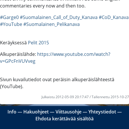
commentaries every now and then too.
#Garge0
#Suomalainen_Call_of_Duty_Kanava
#CoD_Kanava
#YouTube
#Suomalainen_Pelikanava
Keräyksessä
Pelit 2015
Alkuperäislähde:
https://www.youtube.com/watch?
v=GPcFnVUVveg
Sivun kuvailutiedot ovat peräisin alkuperäislähteestä
(YouTube).
Julkaistu 2012-05-09 20:17:47 / Tallennettu 2015-10-27
Info
―
Hakuohjeet
―
Viittausohje
―
Yhteystiedot
―
Ehdota kerättävää sisältöä