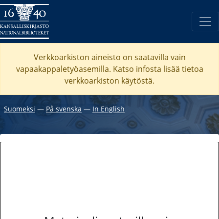
Verkkoarkiston aineisto on saatavilla vain
vapaakappaletyöasemilla. Katso
infosta
lisää tietoa
verkkoarkiston käytöstä.
Suomeksi
―
På svenska
―
In English