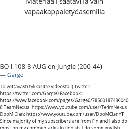
Materiaali saatavilla vain
vapaakappaletyöasemilla
BO l 108-3 AUG on Jungle (200-44)
―
Garge
Toivottavasti tykkäsitte videosta :) Twitter:
https://twitter.com/Garge0 Facebook:
https://www.facebook.com/pages/Garge0/78500187486040
8 TeamNexus: https://www.youtube.com/user/Te4mNexus
DooM Clan: https://www.youtube.com/user/DooMClanYT
Since majority of my subscribers are from Finland I also do
most on my commentaries in finnish. I do some english