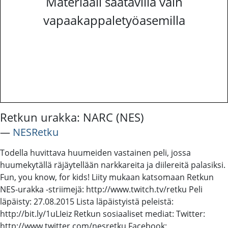
Materiaali saatavilla vain
vapaakappaletyöasemilla
Retkun urakka: NARC (NES)
―
NESRetku
Todella huvittava huumeiden vastainen peli, jossa
huumekytällä räjäytellään narkkareita ja diilereitä palasiksi.
Fun, you know, for kids! Liity mukaan katsomaan Retkun
NES-urakka -striimejä: http://www.twitch.tv/retku Peli
läpäisty: 27.08.2015 Lista läpäistyistä peleistä:
http://bit.ly/1uLIeiz Retkun sosiaaliset mediat: Twitter:
http://www.twitter.com/nesretku Facebook: