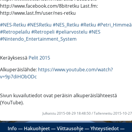
http://www.facebook.com/8bitretku Last.fm:
http://www.last.fm/user/nes-retku
#NES-Retku
#NESRetku
#NES_Retku
#Retku
#Petri_Himmeä
#Retropelailu
#Retropeli
#peliarvostelu
#NES
#Nintendo_Entertainment_System
Keräyksessä
Pelit 2015
Alkuperäislähde:
https://www.youtube.com/watch?
v=9p7diHObODc
Sivun kuvailutiedot ovat peräisin alkuperäislähteestä
(YouTube).
Julkaistu 2015-08-29 18:48:50 / Tallennettu 2015-10-27
Info
―
Hakuohjeet
―
Viittausohje
―
Yhteystiedot
―