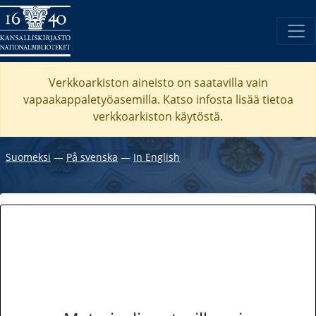
Verkkoarkiston aineisto on saatavilla vain
vapaakappaletyöasemilla. Katso
infosta
lisää tietoa
verkkoarkiston käytöstä.
Suomeksi
―
På svenska
―
In English